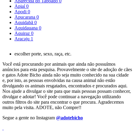
Aparecida do Taboado
0
Apiaí
0
Apodi
0
Apucarana
0
Aquidabã
0
Aquidauana
0
Aquiraz
0
Aracaju
1
escolher porte, sexo, raça, etc.
Você está procurando por animais que ainda não possuímos
anúncios para esta pesquisa. Provavelmente o site de adoção de cães
e gatos Adote Bicho ainda não seja muito conhecido na sua cidade
e, por isto, as pessoas envolvidas na causa animal não estão
divulgando os animais resgatados, encontrados e procurados aqui.
Nos ajude a divulgar o site para que mais pessoas possam conhecer,
divulgar e adotar! Você pode continuar a navegação utilizando
outros filtros do site para encontrar o que procura. Agradecemos
muito pela visita. ADOTE, não Compre!!
Segue a gente no Instagram
@adotebicho