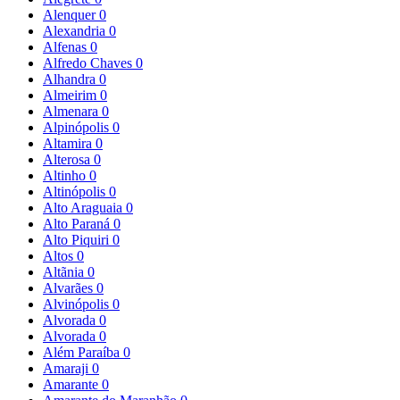
Alenquer
0
Alexandria
0
Alfenas
0
Alfredo Chaves
0
Alhandra
0
Almeirim
0
Almenara
0
Alpinópolis
0
Altamira
0
Alterosa
0
Altinho
0
Altinópolis
0
Alto Araguaia
0
Alto Paraná
0
Alto Piquiri
0
Altos
0
Altãnia
0
Alvarães
0
Alvinópolis
0
Alvorada
0
Alvorada
0
Além Paraíba
0
Amaraji
0
Amarante
0