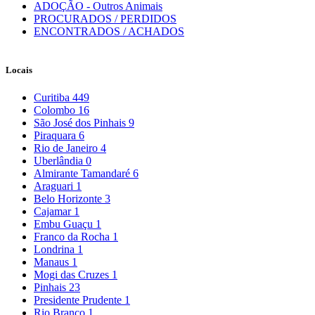
ADOÇÃO - Outros Animais
PROCURADOS / PERDIDOS
ENCONTRADOS / ACHADOS
Locais
Curitiba
449
Colombo
16
São José dos Pinhais
9
Piraquara
6
Rio de Janeiro
4
Uberlândia
0
Almirante Tamandaré
6
Araguari
1
Belo Horizonte
3
Cajamar
1
Embu Guaçu
1
Franco da Rocha
1
Londrina
1
Manaus
1
Mogi das Cruzes
1
Pinhais
23
Presidente Prudente
1
Rio Branco
1