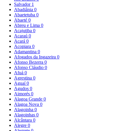
Salvador
1
Abadiânia
0
Abaetetuba
0
Abaeté
0
Abreu e Lima
0
Acajutiba
0
Acaraú
0
Acará
0
Acopiara
0
Adamantina
0
Afogados da Ingazeira
0
Afonso Bezerra
0
Afonso Cláudio
0
Afuá
0
Agrestina
0
Aguaí
0
Agudos
0
Aimorés
0
Alagoa Grande
0
Alagoa Nova
0
Alagoinha
0
Alagoinhas
0
Alcântara
0
Alegre
0
Alegrete
0