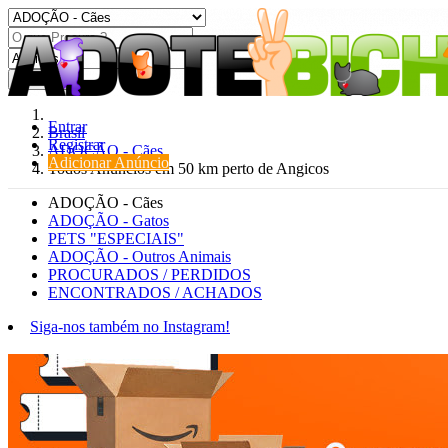
Procurar
Entrar
Brasil
Registrar
ADOÇÃO - Cães
Adicionar Anúncio
Todos Anúncios em 50 km perto de Angicos
ADOÇÃO - Cães
ADOÇÃO - Gatos
PETS "ESPECIAIS"
ADOÇÃO - Outros Animais
PROCURADOS / PERDIDOS
ENCONTRADOS / ACHADOS
Siga-nos também no Instagram!