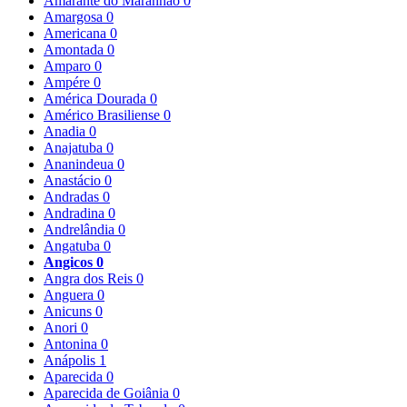
Amarante do Maranhão
0
Amargosa
0
Americana
0
Amontada
0
Amparo
0
Ampére
0
América Dourada
0
Américo Brasiliense
0
Anadia
0
Anajatuba
0
Ananindeua
0
Anastácio
0
Andradas
0
Andradina
0
Andrelândia
0
Angatuba
0
Angicos
0
Angra dos Reis
0
Anguera
0
Anicuns
0
Anori
0
Antonina
0
Anápolis
1
Aparecida
0
Aparecida de Goiânia
0