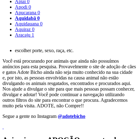
Apiaí
0
Apodi
0
Apucarana
0
Aquidabã
0
Aquidauana
0
Aquiraz
0
Aracaju
1
escolher porte, sexo, raça, etc.
Você está procurando por animais que ainda não possuímos
anúncios para esta pesquisa. Provavelmente o site de adoção de cães
e gatos Adote Bicho ainda não seja muito conhecido na sua cidade
e, por isto, as pessoas envolvidas na causa animal não estão
divulgando os animais resgatados, encontrados e procurados aqui.
Nos ajude a divulgar o site para que mais pessoas possam conhecer,
divulgar e adotar! Você pode continuar a navegação utilizando
outros filtros do site para encontrar o que procura. Agradecemos
muito pela visita. ADOTE, não Compre!!
Segue a gente no Instagram
@adotebicho