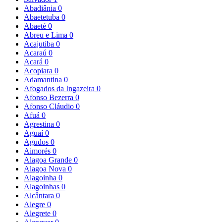
Abadiânia
0
Abaetetuba
0
Abaeté
0
Abreu e Lima
0
Acajutiba
0
Acaraú
0
Acará
0
Acopiara
0
Adamantina
0
Afogados da Ingazeira
0
Afonso Bezerra
0
Afonso Cláudio
0
Afuá
0
Agrestina
0
Aguaí
0
Agudos
0
Aimorés
0
Alagoa Grande
0
Alagoa Nova
0
Alagoinha
0
Alagoinhas
0
Alcântara
0
Alegre
0
Alegrete
0