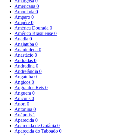
Amargosa
0
Americana
0
Amontada
0
Amparo
0
Ampére
0
América Dourada
0
Américo Brasiliense
0
Anadia
0
Anajatuba
0
Ananindeua
0
Anastácio
0
Andradas
0
Andradina
0
Andrelândia
0
Angatuba
0
Angicos
0
Angra dos Reis
0
Anguera
0
Anicuns
0
Anori
0
Antonina
0
Anápolis
1
Aparecida
0
Aparecida de Goiânia
0
Aparecida do Taboado
0