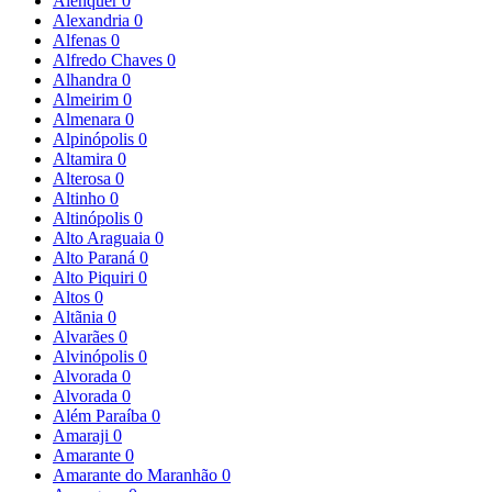
Alenquer
0
Alexandria
0
Alfenas
0
Alfredo Chaves
0
Alhandra
0
Almeirim
0
Almenara
0
Alpinópolis
0
Altamira
0
Alterosa
0
Altinho
0
Altinópolis
0
Alto Araguaia
0
Alto Paraná
0
Alto Piquiri
0
Altos
0
Altãnia
0
Alvarães
0
Alvinópolis
0
Alvorada
0
Alvorada
0
Além Paraíba
0
Amaraji
0
Amarante
0
Amarante do Maranhão
0