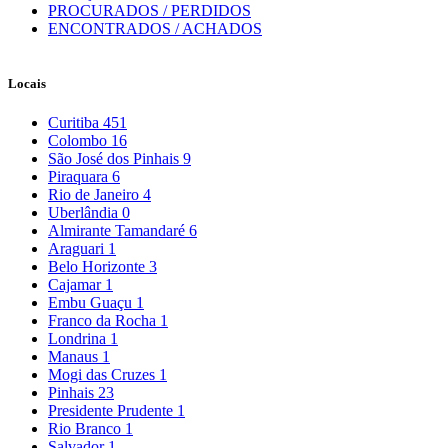
PROCURADOS / PERDIDOS
ENCONTRADOS / ACHADOS
Locais
Curitiba
451
Colombo
16
São José dos Pinhais
9
Piraquara
6
Rio de Janeiro
4
Uberlândia
0
Almirante Tamandaré
6
Araguari
1
Belo Horizonte
3
Cajamar
1
Embu Guaçu
1
Franco da Rocha
1
Londrina
1
Manaus
1
Mogi das Cruzes
1
Pinhais
23
Presidente Prudente
1
Rio Branco
1
Salvador
1