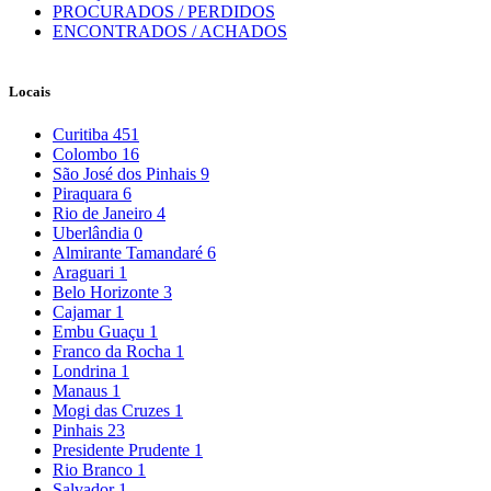
PROCURADOS / PERDIDOS
ENCONTRADOS / ACHADOS
Locais
Curitiba
451
Colombo
16
São José dos Pinhais
9
Piraquara
6
Rio de Janeiro
4
Uberlândia
0
Almirante Tamandaré
6
Araguari
1
Belo Horizonte
3
Cajamar
1
Embu Guaçu
1
Franco da Rocha
1
Londrina
1
Manaus
1
Mogi das Cruzes
1
Pinhais
23
Presidente Prudente
1
Rio Branco
1
Salvador
1