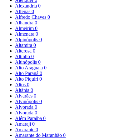
Alenquer
0
Alexandria
0
Alfenas
0
Alfredo Chaves
0
Alhandra
0
Almeirim
0
Almenara
0
Alpinópolis
0
Altamira
0
Alterosa
0
Altinho
0
Altinópolis
0
Alto Araguaia
0
Alto Paraná
0
Alto Piquiri
0
Altos
0
Altãnia
0
Alvarães
0
Alvinópolis
0
Alvorada
0
Alvorada
0
Além Paraíba
0
Amaraji
0
Amarante
0
Amarante do Maranhão
0