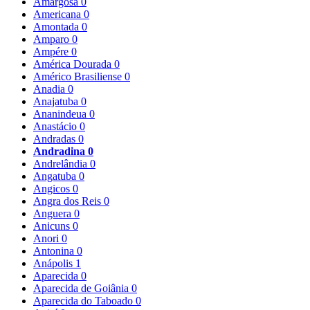
Amargosa
0
Americana
0
Amontada
0
Amparo
0
Ampére
0
América Dourada
0
Américo Brasiliense
0
Anadia
0
Anajatuba
0
Ananindeua
0
Anastácio
0
Andradas
0
Andradina
0
Andrelândia
0
Angatuba
0
Angicos
0
Angra dos Reis
0
Anguera
0
Anicuns
0
Anori
0
Antonina
0
Anápolis
1
Aparecida
0
Aparecida de Goiânia
0
Aparecida do Taboado
0