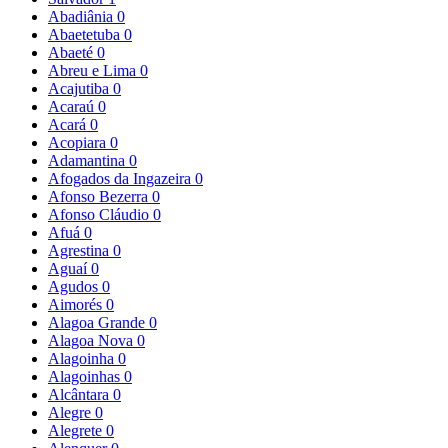
Abadiânia
0
Abaetetuba
0
Abaeté
0
Abreu e Lima
0
Acajutiba
0
Acaraú
0
Acará
0
Acopiara
0
Adamantina
0
Afogados da Ingazeira
0
Afonso Bezerra
0
Afonso Cláudio
0
Afuá
0
Agrestina
0
Aguaí
0
Agudos
0
Aimorés
0
Alagoa Grande
0
Alagoa Nova
0
Alagoinha
0
Alagoinhas
0
Alcântara
0
Alegre
0
Alegrete
0