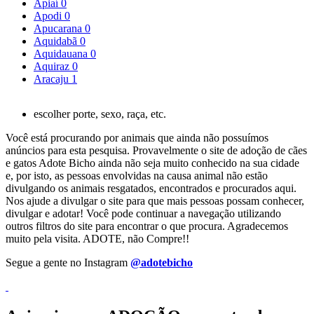
Apiaí
0
Apodi
0
Apucarana
0
Aquidabã
0
Aquidauana
0
Aquiraz
0
Aracaju
1
escolher porte, sexo, raça, etc.
Você está procurando por animais que ainda não possuímos
anúncios para esta pesquisa. Provavelmente o site de adoção de cães
e gatos Adote Bicho ainda não seja muito conhecido na sua cidade
e, por isto, as pessoas envolvidas na causa animal não estão
divulgando os animais resgatados, encontrados e procurados aqui.
Nos ajude a divulgar o site para que mais pessoas possam conhecer,
divulgar e adotar! Você pode continuar a navegação utilizando
outros filtros do site para encontrar o que procura. Agradecemos
muito pela visita. ADOTE, não Compre!!
Segue a gente no Instagram
@adotebicho