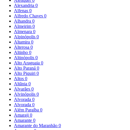
Alenquer
0
Alexandria
0
Alfenas
0
Alfredo Chaves
0
Alhandra
0
Almeirim
0
Almenara
0
Alpinópolis
0
Altamira
0
Alterosa
0
Altinho
0
Altinópolis
0
Alto Araguaia
0
Alto Paraná
0
Alto Piquiri
0
Altos
0
Altãnia
0
Alvarães
0
Alvinópolis
0
Alvorada
0
Alvorada
0
Além Paraíba
0
Amaraji
0
Amarante
0
Amarante do Maranhão
0