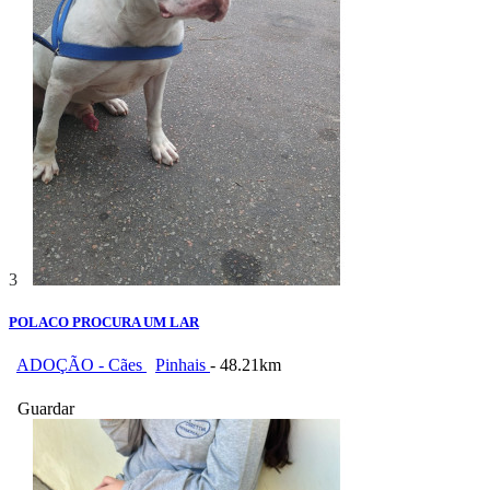
3
POLACO PROCURA UM LAR
ADOÇÃO - Cães
Pinhais
- 48.21km
Guardar