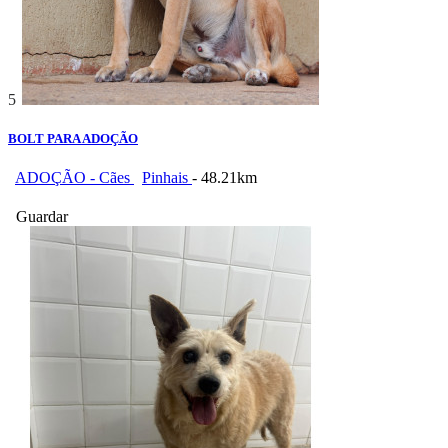
5
BOLT PARA ADOÇÃO
ADOÇÃO - Cães
Pinhais
- 48.21km
Guardar