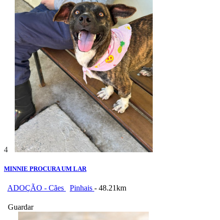
4
MINNIE PROCURA UM LAR
ADOÇÃO - Cães
Pinhais
- 48.21km
Guardar