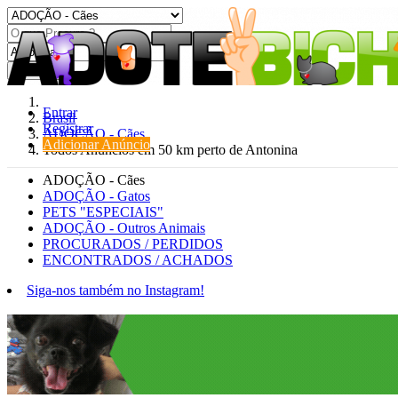
Procurar
Entrar
Brasil
Registrar
ADOÇÃO - Cães
Adicionar Anúncio
Todos Anúncios em 50 km perto de Antonina
ADOÇÃO - Cães
ADOÇÃO - Gatos
PETS "ESPECIAIS"
ADOÇÃO - Outros Animais
PROCURADOS / PERDIDOS
ENCONTRADOS / ACHADOS
Siga-nos também no Instagram!