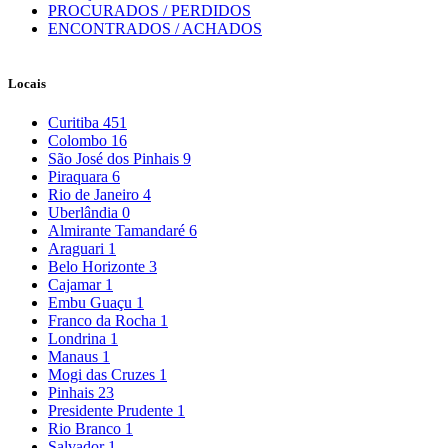
PROCURADOS / PERDIDOS
ENCONTRADOS / ACHADOS
Locais
Curitiba
451
Colombo
16
São José dos Pinhais
9
Piraquara
6
Rio de Janeiro
4
Uberlândia
0
Almirante Tamandaré
6
Araguari
1
Belo Horizonte
3
Cajamar
1
Embu Guaçu
1
Franco da Rocha
1
Londrina
1
Manaus
1
Mogi das Cruzes
1
Pinhais
23
Presidente Prudente
1
Rio Branco
1
Salvador
1