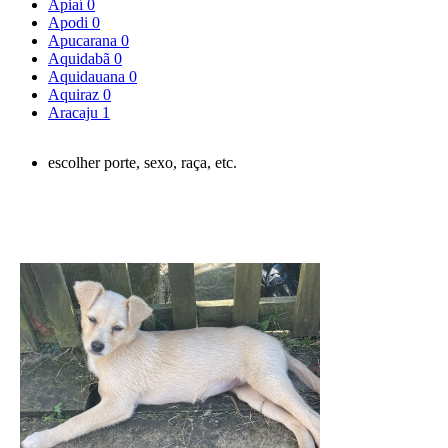
Apiaí
0
Apodi
0
Apucarana
0
Aquidabã
0
Aquidauana
0
Aquiraz
0
Aracaju
1
escolher porte, sexo, raça, etc.