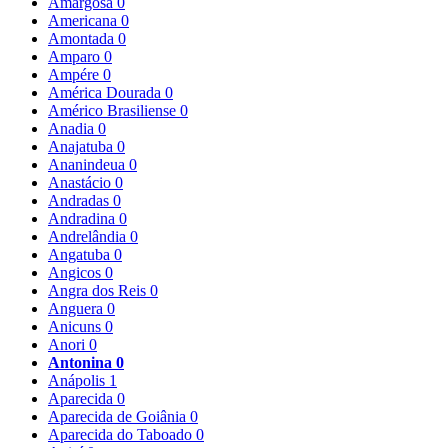
Amargosa
0
Americana
0
Amontada
0
Amparo
0
Ampére
0
América Dourada
0
Américo Brasiliense
0
Anadia
0
Anajatuba
0
Ananindeua
0
Anastácio
0
Andradas
0
Andradina
0
Andrelândia
0
Angatuba
0
Angicos
0
Angra dos Reis
0
Anguera
0
Anicuns
0
Anori
0
Antonina
0
Anápolis
1
Aparecida
0
Aparecida de Goiânia
0
Aparecida do Taboado
0