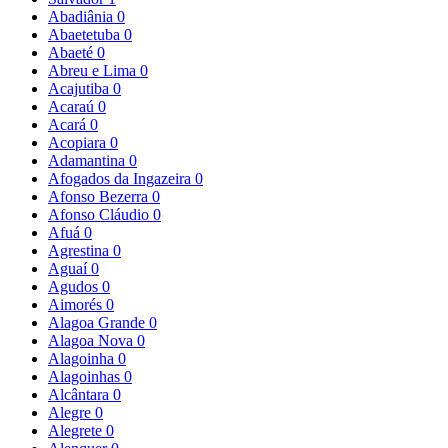
Abadiânia
0
Abaetetuba
0
Abaeté
0
Abreu e Lima
0
Acajutiba
0
Acaraú
0
Acará
0
Acopiara
0
Adamantina
0
Afogados da Ingazeira
0
Afonso Bezerra
0
Afonso Cláudio
0
Afuá
0
Agrestina
0
Aguaí
0
Agudos
0
Aimorés
0
Alagoa Grande
0
Alagoa Nova
0
Alagoinha
0
Alagoinhas
0
Alcântara
0
Alegre
0
Alegrete
0