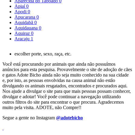
Aparecida do Taboado
0
Apiaí
0
Apodi
0
Apucarana
0
Aquidabã
0
Aquidauana
0
Aquiraz
0
Aracaju
1
escolher porte, sexo, raça, etc.
Você está procurando por animais que ainda não possuímos
anúncios para esta pesquisa. Provavelmente o site de adoção de cães
e gatos Adote Bicho ainda não seja muito conhecido na sua cidade
e, por isto, as pessoas envolvidas na causa animal não estão
divulgando os animais resgatados, encontrados e procurados aqui.
Nos ajude a divulgar o site para que mais pessoas possam conhecer,
divulgar e adotar! Você pode continuar a navegação utilizando
outros filtros do site para encontrar o que procura. Agradecemos
muito pela visita. ADOTE, não Compre!!
Segue a gente no Instagram
@adotebicho