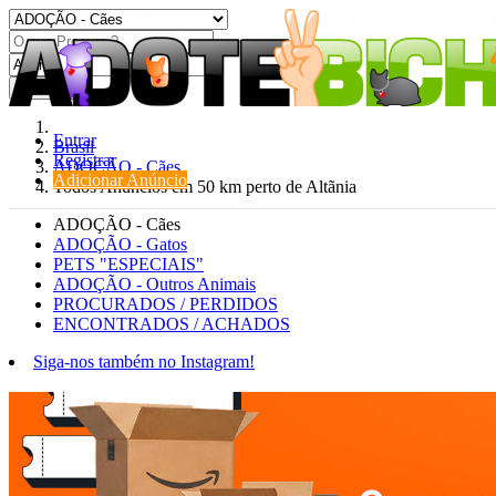
Procurar
Entrar
Brasil
Registrar
ADOÇÃO - Cães
Adicionar Anúncio
Todos Anúncios em 50 km perto de Altãnia
ADOÇÃO - Cães
ADOÇÃO - Gatos
PETS "ESPECIAIS"
ADOÇÃO - Outros Animais
PROCURADOS / PERDIDOS
ENCONTRADOS / ACHADOS
Siga-nos também no Instagram!