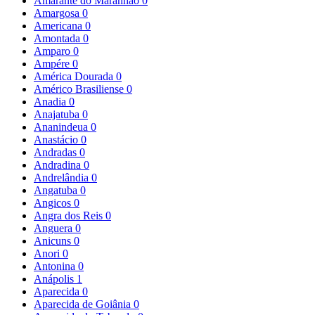
Amarante do Maranhão
0
Amargosa
0
Americana
0
Amontada
0
Amparo
0
Ampére
0
América Dourada
0
Américo Brasiliense
0
Anadia
0
Anajatuba
0
Ananindeua
0
Anastácio
0
Andradas
0
Andradina
0
Andrelândia
0
Angatuba
0
Angicos
0
Angra dos Reis
0
Anguera
0
Anicuns
0
Anori
0
Antonina
0
Anápolis
1
Aparecida
0
Aparecida de Goiânia
0