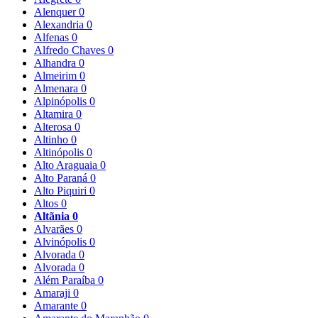
Alenquer
0
Alexandria
0
Alfenas
0
Alfredo Chaves
0
Alhandra
0
Almeirim
0
Almenara
0
Alpinópolis
0
Altamira
0
Alterosa
0
Altinho
0
Altinópolis
0
Alto Araguaia
0
Alto Paraná
0
Alto Piquiri
0
Altos
0
Altãnia
0
Alvarães
0
Alvinópolis
0
Alvorada
0
Alvorada
0
Além Paraíba
0
Amaraji
0
Amarante
0