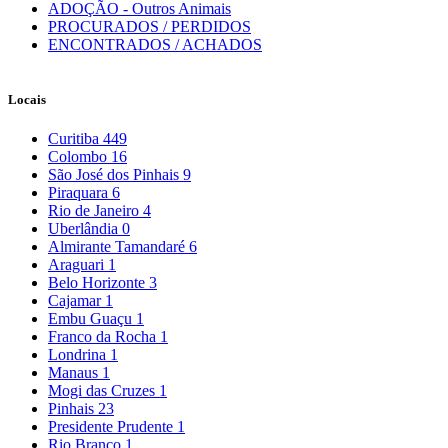
ADOÇÃO - Outros Animais
PROCURADOS / PERDIDOS
ENCONTRADOS / ACHADOS
Locais
Curitiba
449
Colombo
16
São José dos Pinhais
9
Piraquara
6
Rio de Janeiro
4
Uberlândia
0
Almirante Tamandaré
6
Araguari
1
Belo Horizonte
3
Cajamar
1
Embu Guaçu
1
Franco da Rocha
1
Londrina
1
Manaus
1
Mogi das Cruzes
1
Pinhais
23
Presidente Prudente
1
Rio Branco
1