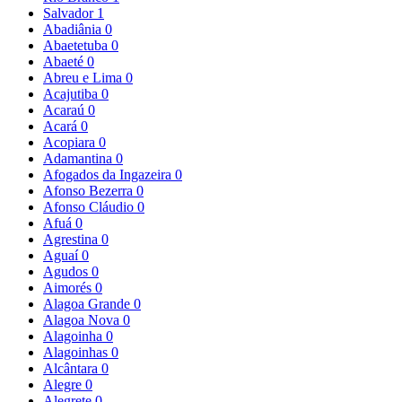
Salvador
1
Abadiânia
0
Abaetetuba
0
Abaeté
0
Abreu e Lima
0
Acajutiba
0
Acaraú
0
Acará
0
Acopiara
0
Adamantina
0
Afogados da Ingazeira
0
Afonso Bezerra
0
Afonso Cláudio
0
Afuá
0
Agrestina
0
Aguaí
0
Agudos
0
Aimorés
0
Alagoa Grande
0
Alagoa Nova
0
Alagoinha
0
Alagoinhas
0
Alcântara
0
Alegre
0
Alegrete
0