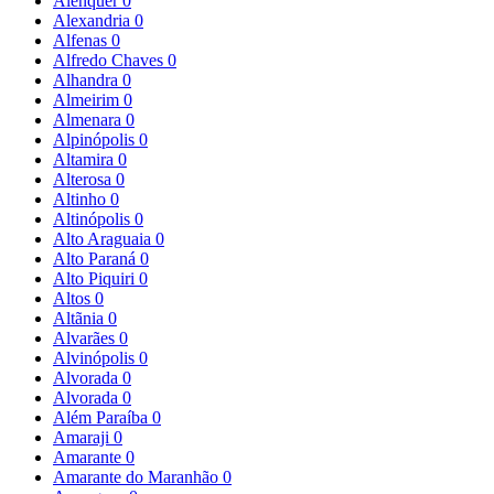
Alenquer
0
Alexandria
0
Alfenas
0
Alfredo Chaves
0
Alhandra
0
Almeirim
0
Almenara
0
Alpinópolis
0
Altamira
0
Alterosa
0
Altinho
0
Altinópolis
0
Alto Araguaia
0
Alto Paraná
0
Alto Piquiri
0
Altos
0
Altãnia
0
Alvarães
0
Alvinópolis
0
Alvorada
0
Alvorada
0
Além Paraíba
0
Amaraji
0
Amarante
0
Amarante do Maranhão
0