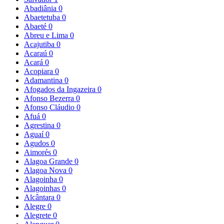
Abadiânia
0
Abaetetuba
0
Abaeté
0
Abreu e Lima
0
Acajutiba
0
Acaraú
0
Acará
0
Acopiara
0
Adamantina
0
Afogados da Ingazeira
0
Afonso Bezerra
0
Afonso Cláudio
0
Afuá
0
Agrestina
0
Aguaí
0
Agudos
0
Aimorés
0
Alagoa Grande
0
Alagoa Nova
0
Alagoinha
0
Alagoinhas
0
Alcântara
0
Alegre
0
Alegrete
0