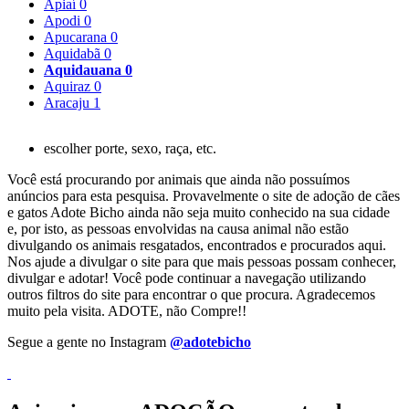
Apiaí
0
Apodi
0
Apucarana
0
Aquidabã
0
Aquidauana
0
Aquiraz
0
Aracaju
1
escolher porte, sexo, raça, etc.
Você está procurando por animais que ainda não possuímos
anúncios para esta pesquisa. Provavelmente o site de adoção de cães
e gatos Adote Bicho ainda não seja muito conhecido na sua cidade
e, por isto, as pessoas envolvidas na causa animal não estão
divulgando os animais resgatados, encontrados e procurados aqui.
Nos ajude a divulgar o site para que mais pessoas possam conhecer,
divulgar e adotar! Você pode continuar a navegação utilizando
outros filtros do site para encontrar o que procura. Agradecemos
muito pela visita. ADOTE, não Compre!!
Segue a gente no Instagram
@adotebicho