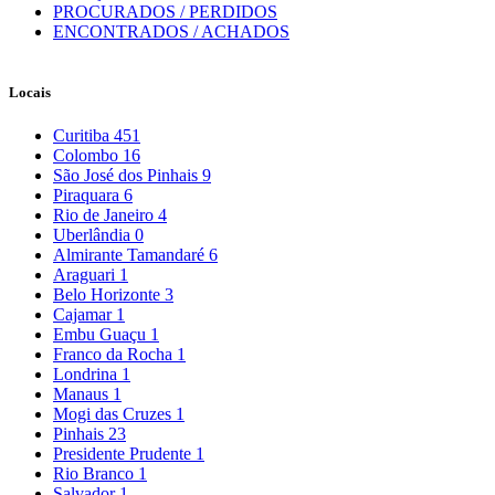
PROCURADOS / PERDIDOS
ENCONTRADOS / ACHADOS
Locais
Curitiba
451
Colombo
16
São José dos Pinhais
9
Piraquara
6
Rio de Janeiro
4
Uberlândia
0
Almirante Tamandaré
6
Araguari
1
Belo Horizonte
3
Cajamar
1
Embu Guaçu
1
Franco da Rocha
1
Londrina
1
Manaus
1
Mogi das Cruzes
1
Pinhais
23
Presidente Prudente
1
Rio Branco
1
Salvador
1