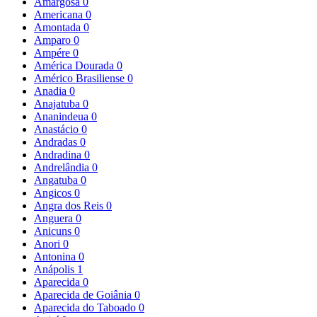
Amargosa
0
Americana
0
Amontada
0
Amparo
0
Ampére
0
América Dourada
0
Américo Brasiliense
0
Anadia
0
Anajatuba
0
Ananindeua
0
Anastácio
0
Andradas
0
Andradina
0
Andrelândia
0
Angatuba
0
Angicos
0
Angra dos Reis
0
Anguera
0
Anicuns
0
Anori
0
Antonina
0
Anápolis
1
Aparecida
0
Aparecida de Goiânia
0
Aparecida do Taboado
0