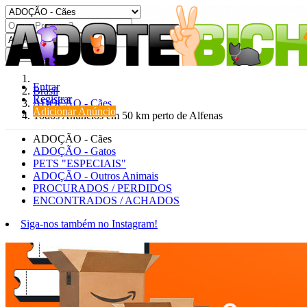
Procurar
Entrar
Brasil
Registrar
ADOÇÃO - Cães
Adicionar Anúncio
Todos Anúncios em 50 km perto de Alfenas
ADOÇÃO - Cães
ADOÇÃO - Gatos
PETS "ESPECIAIS"
ADOÇÃO - Outros Animais
PROCURADOS / PERDIDOS
ENCONTRADOS / ACHADOS
Siga-nos também no Instagram!