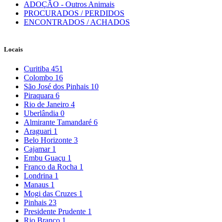
ADOÇÃO - Outros Animais
PROCURADOS / PERDIDOS
ENCONTRADOS / ACHADOS
Locais
Curitiba
451
Colombo
16
São José dos Pinhais
10
Piraquara
6
Rio de Janeiro
4
Uberlândia
0
Almirante Tamandaré
6
Araguari
1
Belo Horizonte
3
Cajamar
1
Embu Guaçu
1
Franco da Rocha
1
Londrina
1
Manaus
1
Mogi das Cruzes
1
Pinhais
23
Presidente Prudente
1
Rio Branco
1