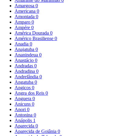
Amarante do Maranhão
0
Amargosa
0
Americana
0
Amontada
0
Amparo
0
Ampére
0
América Dourada
0
Américo Brasiliense
0
Anadia
0
Anajatuba
0
Ananindeua
0
Anastácio
0
Andradas
0
Andradina
0
Andrelândia
0
Angatuba
0
Angicos
0
Angra dos Reis
0
Anguera
0
Anicuns
0
Anori
0
Antonina
0
Anápolis
1
Aparecida
0
Aparecida de Goiânia
0