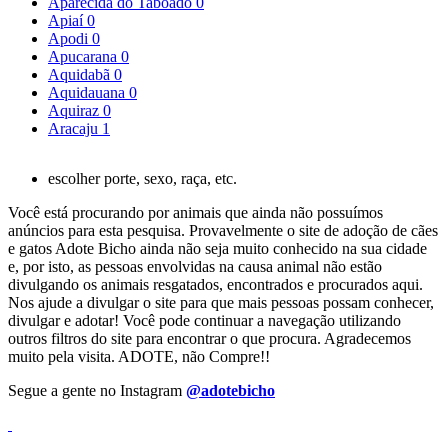
Aparecida do Taboado
0
Apiaí
0
Apodi
0
Apucarana
0
Aquidabã
0
Aquidauana
0
Aquiraz
0
Aracaju
1
escolher porte, sexo, raça, etc.
Você está procurando por animais que ainda não possuímos
anúncios para esta pesquisa. Provavelmente o site de adoção de cães
e gatos Adote Bicho ainda não seja muito conhecido na sua cidade
e, por isto, as pessoas envolvidas na causa animal não estão
divulgando os animais resgatados, encontrados e procurados aqui.
Nos ajude a divulgar o site para que mais pessoas possam conhecer,
divulgar e adotar! Você pode continuar a navegação utilizando
outros filtros do site para encontrar o que procura. Agradecemos
muito pela visita. ADOTE, não Compre!!
Segue a gente no Instagram
@adotebicho