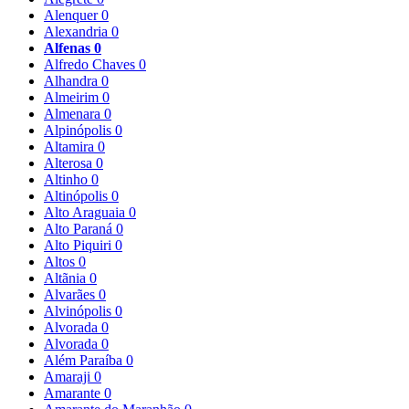
Alenquer
0
Alexandria
0
Alfenas
0
Alfredo Chaves
0
Alhandra
0
Almeirim
0
Almenara
0
Alpinópolis
0
Altamira
0
Alterosa
0
Altinho
0
Altinópolis
0
Alto Araguaia
0
Alto Paraná
0
Alto Piquiri
0
Altos
0
Altãnia
0
Alvarães
0
Alvinópolis
0
Alvorada
0
Alvorada
0
Além Paraíba
0
Amaraji
0
Amarante
0