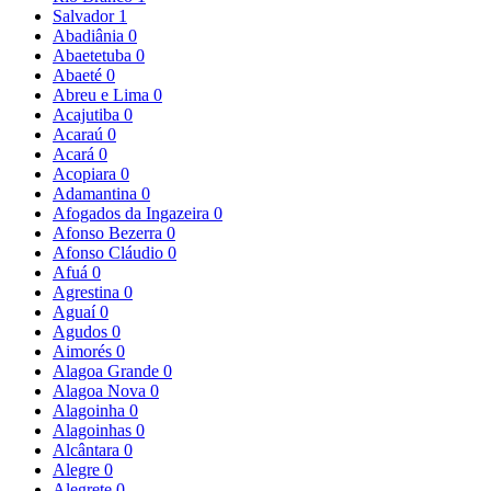
Salvador
1
Abadiânia
0
Abaetetuba
0
Abaeté
0
Abreu e Lima
0
Acajutiba
0
Acaraú
0
Acará
0
Acopiara
0
Adamantina
0
Afogados da Ingazeira
0
Afonso Bezerra
0
Afonso Cláudio
0
Afuá
0
Agrestina
0
Aguaí
0
Agudos
0
Aimorés
0
Alagoa Grande
0
Alagoa Nova
0
Alagoinha
0
Alagoinhas
0
Alcântara
0
Alegre
0
Alegrete
0