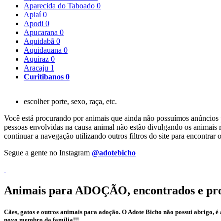
Aparecida do Taboado
0
Apiaí
0
Apodi
0
Apucarana
0
Aquidabã
0
Aquidauana
0
Aquiraz
0
Aracaju
1
Curitibanos
0
escolher porte, sexo, raça, etc.
Você está procurando por animais que ainda não possuímos anúncios pa
pessoas envolvidas na causa animal não estão divulgando os animais r
continuar a navegação utilizando outros filtros do site para encontr
Segue a gente no Instagram
@adotebicho
Animais para ADOÇÃO, encontrados e pr
Cães, gatos e outros animais para adoção. O Adote Bicho não possui abrigo, 
novo membro da família!!!