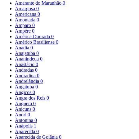
Amarante do Maranhão
0
Amargosa
0
Americana
0
Amontada
0
Amparo
0
Ampére
0
América Dourada
0
Américo Brasiliense
0
Anadia
0
Anajatuba
0
Ananindeua
0
Anastácio
0
Andradas
0
Andradina
0
Andrelândia
0
Angatuba
0
Angicos
0
Angra dos Reis
0
Anguera
0
Anicuns
0
Anori
0
Antonina
0
Anápolis
1
Aparecida
0
Aparecida de Goiânia
0