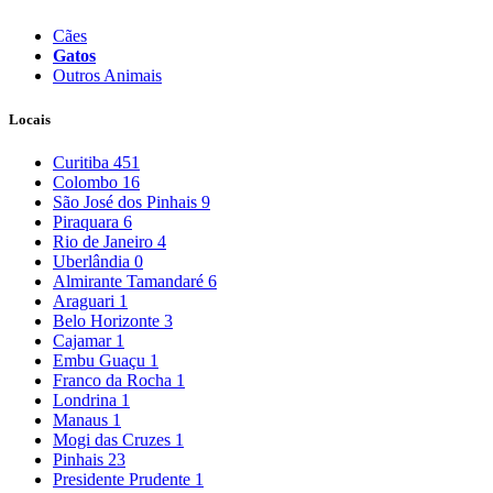
Cães
Gatos
Outros Animais
Locais
Curitiba
451
Colombo
16
São José dos Pinhais
9
Piraquara
6
Rio de Janeiro
4
Uberlândia
0
Almirante Tamandaré
6
Araguari
1
Belo Horizonte
3
Cajamar
1
Embu Guaçu
1
Franco da Rocha
1
Londrina
1
Manaus
1
Mogi das Cruzes
1
Pinhais
23
Presidente Prudente
1