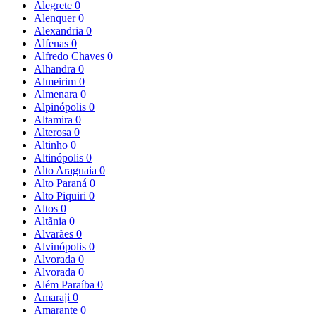
Alegrete
0
Alenquer
0
Alexandria
0
Alfenas
0
Alfredo Chaves
0
Alhandra
0
Almeirim
0
Almenara
0
Alpinópolis
0
Altamira
0
Alterosa
0
Altinho
0
Altinópolis
0
Alto Araguaia
0
Alto Paraná
0
Alto Piquiri
0
Altos
0
Altãnia
0
Alvarães
0
Alvinópolis
0
Alvorada
0
Alvorada
0
Além Paraíba
0
Amaraji
0
Amarante
0