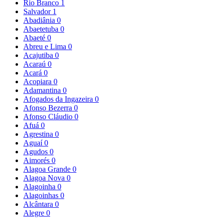
Rio Branco
1
Salvador
1
Abadiânia
0
Abaetetuba
0
Abaeté
0
Abreu e Lima
0
Acajutiba
0
Acaraú
0
Acará
0
Acopiara
0
Adamantina
0
Afogados da Ingazeira
0
Afonso Bezerra
0
Afonso Cláudio
0
Afuá
0
Agrestina
0
Aguaí
0
Agudos
0
Aimorés
0
Alagoa Grande
0
Alagoa Nova
0
Alagoinha
0
Alagoinhas
0
Alcântara
0
Alegre
0