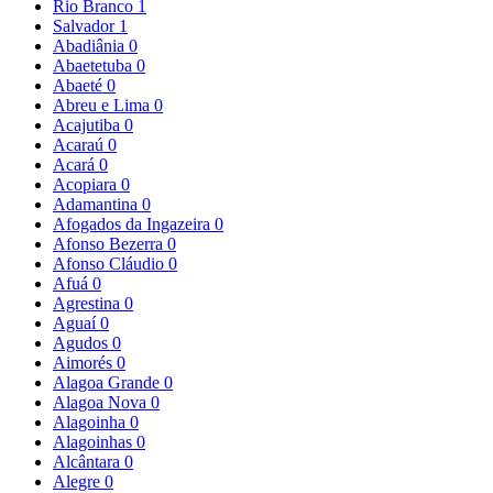
Rio Branco
1
Salvador
1
Abadiânia
0
Abaetetuba
0
Abaeté
0
Abreu e Lima
0
Acajutiba
0
Acaraú
0
Acará
0
Acopiara
0
Adamantina
0
Afogados da Ingazeira
0
Afonso Bezerra
0
Afonso Cláudio
0
Afuá
0
Agrestina
0
Aguaí
0
Agudos
0
Aimorés
0
Alagoa Grande
0
Alagoa Nova
0
Alagoinha
0
Alagoinhas
0
Alcântara
0
Alegre
0