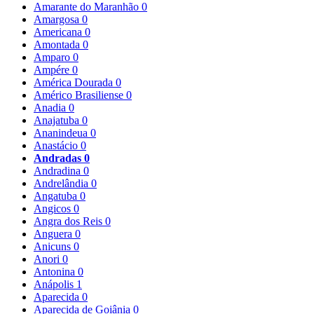
Amarante do Maranhão
0
Amargosa
0
Americana
0
Amontada
0
Amparo
0
Ampére
0
América Dourada
0
Américo Brasiliense
0
Anadia
0
Anajatuba
0
Ananindeua
0
Anastácio
0
Andradas
0
Andradina
0
Andrelândia
0
Angatuba
0
Angicos
0
Angra dos Reis
0
Anguera
0
Anicuns
0
Anori
0
Antonina
0
Anápolis
1
Aparecida
0
Aparecida de Goiânia
0