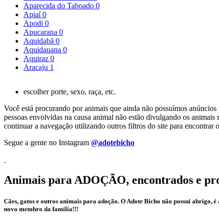
Aparecida do Taboado
0
Apiaí
0
Apodi
0
Apucarana
0
Aquidabã
0
Aquidauana
0
Aquiraz
0
Aracaju
1
escolher porte, sexo, raça, etc.
Você está procurando por animais que ainda não possuímos anúncios pa
pessoas envolvidas na causa animal não estão divulgando os animais r
continuar a navegação utilizando outros filtros do site para encontr
Segue a gente no Instagram
@adotebicho
Animais para ADOÇÃO, encontrados e pr
Cães, gatos e outros animais para adoção. O Adote Bicho não possui abrigo, 
novo membro da família!!!