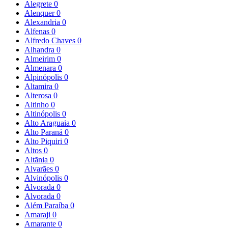
Alegrete
0
Alenquer
0
Alexandria
0
Alfenas
0
Alfredo Chaves
0
Alhandra
0
Almeirim
0
Almenara
0
Alpinópolis
0
Altamira
0
Alterosa
0
Altinho
0
Altinópolis
0
Alto Araguaia
0
Alto Paraná
0
Alto Piquiri
0
Altos
0
Altãnia
0
Alvarães
0
Alvinópolis
0
Alvorada
0
Alvorada
0
Além Paraíba
0
Amaraji
0
Amarante
0