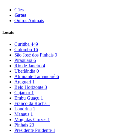
Cães
Gatos
Outros Animais
Locais
Curitiba
449
Colombo
16
São José dos Pinhais
9
Piraquara
6
Rio de Janeiro
4
Uberlândia
0
Almirante Tamandaré
6
Araguari
1
Belo Horizonte
3
Cajamar
1
Embu Guaçu
1
Franco da Rocha
1
Londrina
1
Manaus
1
Mogi das Cruzes
1
Pinhais
23
Presidente Prudente
1