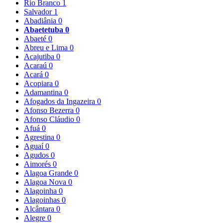
Rio Branco
1
Salvador
1
Abadiânia
0
Abaetetuba
0
Abaeté
0
Abreu e Lima
0
Acajutiba
0
Acaraú
0
Acará
0
Acopiara
0
Adamantina
0
Afogados da Ingazeira
0
Afonso Bezerra
0
Afonso Cláudio
0
Afuá
0
Agrestina
0
Aguaí
0
Agudos
0
Aimorés
0
Alagoa Grande
0
Alagoa Nova
0
Alagoinha
0
Alagoinhas
0
Alcântara
0
Alegre
0