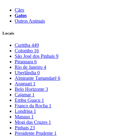
Cães
Gatos
Outros Animais
Locais
Curitiba
449
Colombo
16
São José dos Pinhais
9
Piraquara
6
Rio de Janeiro
4
Uberlândia
0
Almirante Tamandaré
6
Araguari
1
Belo Horizonte
3
Cajamar
1
Embu Guaçu
1
Franco da Rocha
1
Londrina
1
Manaus
1
Mogi das Cruzes
1
Pinhais
23
Presidente Prudente
1