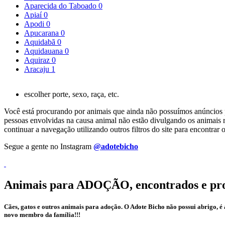
Aparecida do Taboado
0
Apiaí
0
Apodi
0
Apucarana
0
Aquidabã
0
Aquidauana
0
Aquiraz
0
Aracaju
1
escolher porte, sexo, raça, etc.
Você está procurando por animais que ainda não possuímos anúncios pa
pessoas envolvidas na causa animal não estão divulgando os animais r
continuar a navegação utilizando outros filtros do site para encontr
Segue a gente no Instagram
@adotebicho
Animais para ADOÇÃO, encontrados e pr
Cães, gatos e outros animais para adoção. O Adote Bicho não possui abrigo, 
novo membro da família!!!