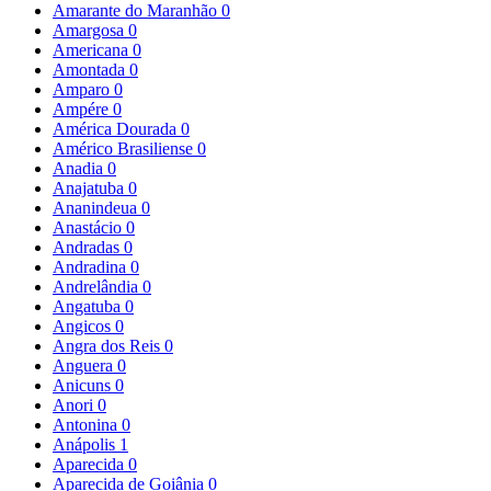
Amarante do Maranhão
0
Amargosa
0
Americana
0
Amontada
0
Amparo
0
Ampére
0
América Dourada
0
Américo Brasiliense
0
Anadia
0
Anajatuba
0
Ananindeua
0
Anastácio
0
Andradas
0
Andradina
0
Andrelândia
0
Angatuba
0
Angicos
0
Angra dos Reis
0
Anguera
0
Anicuns
0
Anori
0
Antonina
0
Anápolis
1
Aparecida
0
Aparecida de Goiânia
0