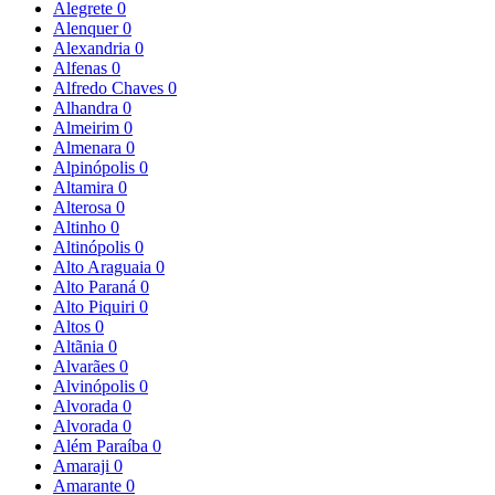
Alegrete
0
Alenquer
0
Alexandria
0
Alfenas
0
Alfredo Chaves
0
Alhandra
0
Almeirim
0
Almenara
0
Alpinópolis
0
Altamira
0
Alterosa
0
Altinho
0
Altinópolis
0
Alto Araguaia
0
Alto Paraná
0
Alto Piquiri
0
Altos
0
Altãnia
0
Alvarães
0
Alvinópolis
0
Alvorada
0
Alvorada
0
Além Paraíba
0
Amaraji
0
Amarante
0