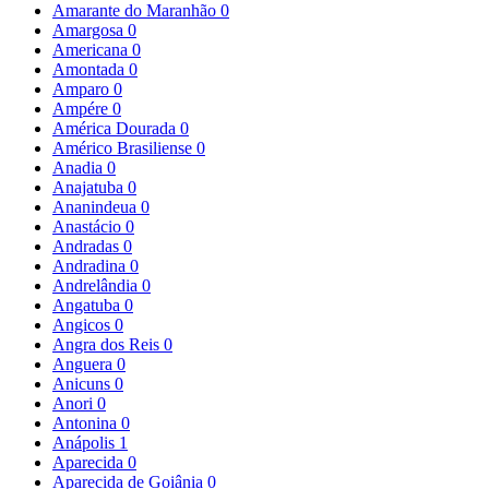
Amarante do Maranhão
0
Amargosa
0
Americana
0
Amontada
0
Amparo
0
Ampére
0
América Dourada
0
Américo Brasiliense
0
Anadia
0
Anajatuba
0
Ananindeua
0
Anastácio
0
Andradas
0
Andradina
0
Andrelândia
0
Angatuba
0
Angicos
0
Angra dos Reis
0
Anguera
0
Anicuns
0
Anori
0
Antonina
0
Anápolis
1
Aparecida
0
Aparecida de Goiânia
0