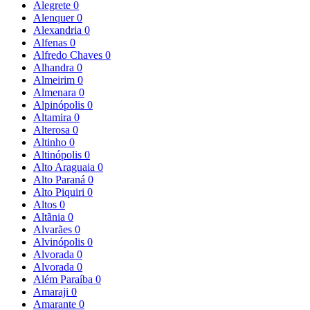
Alegrete
0
Alenquer
0
Alexandria
0
Alfenas
0
Alfredo Chaves
0
Alhandra
0
Almeirim
0
Almenara
0
Alpinópolis
0
Altamira
0
Alterosa
0
Altinho
0
Altinópolis
0
Alto Araguaia
0
Alto Paraná
0
Alto Piquiri
0
Altos
0
Altãnia
0
Alvarães
0
Alvinópolis
0
Alvorada
0
Alvorada
0
Além Paraíba
0
Amaraji
0
Amarante
0