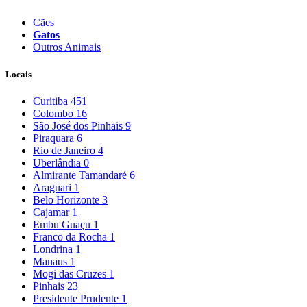
Cães
Gatos
Outros Animais
Locais
Curitiba
451
Colombo
16
São José dos Pinhais
9
Piraquara
6
Rio de Janeiro
4
Uberlândia
0
Almirante Tamandaré
6
Araguari
1
Belo Horizonte
3
Cajamar
1
Embu Guaçu
1
Franco da Rocha
1
Londrina
1
Manaus
1
Mogi das Cruzes
1
Pinhais
23
Presidente Prudente
1