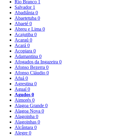
Rio Branco
1
Salvador
1
Abadiânia
0
Abaetetuba
0
Abaeté
0
Abreu e Lima
0
Acajutiba
0
Acaraú
0
Acará
0
Acopiara
0
Adamantina
0
Afogados da Ingazeira
0
Afonso Bezerra
0
Afonso Cláudio
0
Afuá
0
Agrestina
0
Aguaí
0
Agudos
0
Aimorés
0
Alagoa Grande
0
Alagoa Nova
0
Alagoinha
0
Alagoinhas
0
Alcântara
0
Alegre
0