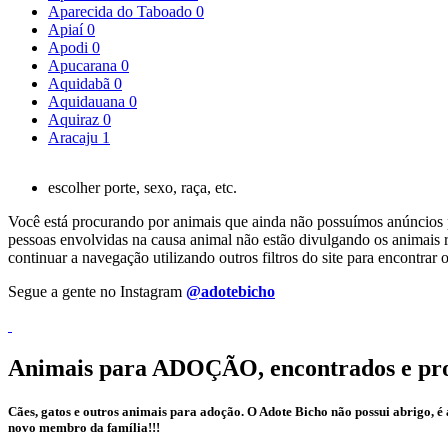
Aparecida do Taboado
0
Apiaí
0
Apodi
0
Apucarana
0
Aquidabã
0
Aquidauana
0
Aquiraz
0
Aracaju
1
escolher porte, sexo, raça, etc.
Você está procurando por animais que ainda não possuímos anúncios pa
pessoas envolvidas na causa animal não estão divulgando os animais r
continuar a navegação utilizando outros filtros do site para encontr
Segue a gente no Instagram
@adotebicho
Animais para ADOÇÃO, encontrados e pr
Cães, gatos e outros animais para adoção. O Adote Bicho não possui abrigo, 
novo membro da família!!!