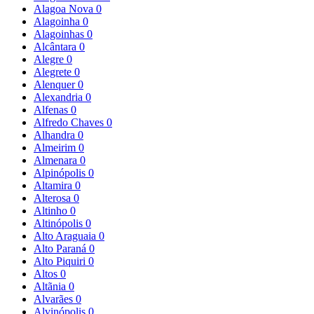
Alagoa Nova
0
Alagoinha
0
Alagoinhas
0
Alcântara
0
Alegre
0
Alegrete
0
Alenquer
0
Alexandria
0
Alfenas
0
Alfredo Chaves
0
Alhandra
0
Almeirim
0
Almenara
0
Alpinópolis
0
Altamira
0
Alterosa
0
Altinho
0
Altinópolis
0
Alto Araguaia
0
Alto Paraná
0
Alto Piquiri
0
Altos
0
Altãnia
0
Alvarães
0
Alvinópolis
0