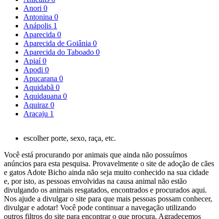
Anori
0
Antonina
0
Anápolis
1
Aparecida
0
Aparecida de Goiânia
0
Aparecida do Taboado
0
Apiaí
0
Apodi
0
Apucarana
0
Aquidabã
0
Aquidauana
0
Aquiraz
0
Aracaju
1
escolher porte, sexo, raça, etc.
Você está procurando por animais que ainda não possuímos
anúncios para esta pesquisa. Provavelmente o site de adoção de cães
e gatos Adote Bicho ainda não seja muito conhecido na sua cidade
e, por isto, as pessoas envolvidas na causa animal não estão
divulgando os animais resgatados, encontrados e procurados aqui.
Nos ajude a divulgar o site para que mais pessoas possam conhecer,
divulgar e adotar! Você pode continuar a navegação utilizando
outros filtros do site para encontrar o que procura. Agradecemos