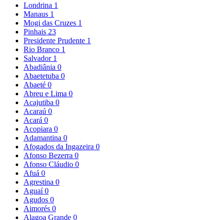
Londrina
1
Manaus
1
Mogi das Cruzes
1
Pinhais
23
Presidente Prudente
1
Rio Branco
1
Salvador
1
Abadiânia
0
Abaetetuba
0
Abaeté
0
Abreu e Lima
0
Acajutiba
0
Acaraú
0
Acará
0
Acopiara
0
Adamantina
0
Afogados da Ingazeira
0
Afonso Bezerra
0
Afonso Cláudio
0
Afuá
0
Agrestina
0
Aguaí
0
Agudos
0
Aimorés
0
Alagoa Grande
0