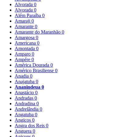
Alvorada
0
Alvorada
0
Além Paraíba
0
Amaraji
0
Amarante
0
Amarante do Maranhão
0
Amargosa
0
Americana
0
Amontada
0
Amparo
0
Ampére
0
América Dourada
0
Américo Brasiliense
0
Anadia
0
Anajatuba
0
Ananindeua
0
Anastácio
0
Andradas
0
Andradina
0
Andrelândia
0
Angatuba
0
Angicos
0
Angra dos Reis
0
Anguera
0
Anicuns
0