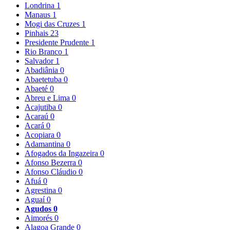
Londrina
1
Manaus
1
Mogi das Cruzes
1
Pinhais
23
Presidente Prudente
1
Rio Branco
1
Salvador
1
Abadiânia
0
Abaetetuba
0
Abaeté
0
Abreu e Lima
0
Acajutiba
0
Acaraú
0
Acará
0
Acopiara
0
Adamantina
0
Afogados da Ingazeira
0
Afonso Bezerra
0
Afonso Cláudio
0
Afuá
0
Agrestina
0
Aguaí
0
Agudos
0
Aimorés
0
Alagoa Grande
0