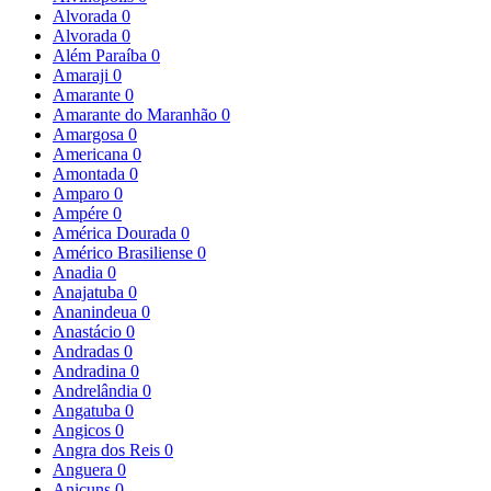
Alvorada
0
Alvorada
0
Além Paraíba
0
Amaraji
0
Amarante
0
Amarante do Maranhão
0
Amargosa
0
Americana
0
Amontada
0
Amparo
0
Ampére
0
América Dourada
0
Américo Brasiliense
0
Anadia
0
Anajatuba
0
Ananindeua
0
Anastácio
0
Andradas
0
Andradina
0
Andrelândia
0
Angatuba
0
Angicos
0
Angra dos Reis
0
Anguera
0
Anicuns
0