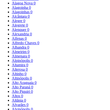
Alagoa Nova
0
Alagoinha
0
Alagoinhas
0
Alcântara
0
Alegre
0
Alegrete
0
Alenquer
0
Alexandria
0
Alfenas
0
Alfredo Chaves
0
Alhandra
0
Almeirim
0
Almenara
0
Alpinópolis
0
Altamira
0
Alterosa
0
Altinho
0
Altinópolis
0
Alto Araguaia
0
Alto Paraná
0
Alto Piquiri
0
Altos
0
Altãnia
0
Alvarães
0
Alvinópolis
0