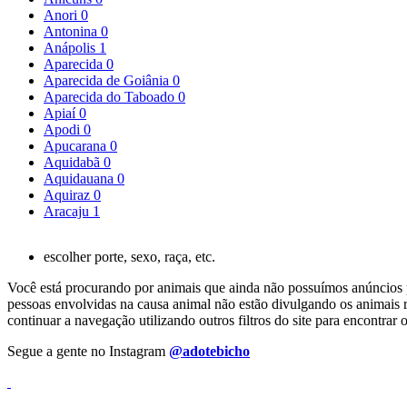
Anori
0
Antonina
0
Anápolis
1
Aparecida
0
Aparecida de Goiânia
0
Aparecida do Taboado
0
Apiaí
0
Apodi
0
Apucarana
0
Aquidabã
0
Aquidauana
0
Aquiraz
0
Aracaju
1
escolher porte, sexo, raça, etc.
Você está procurando por animais que ainda não possuímos anúncios pa
pessoas envolvidas na causa animal não estão divulgando os animais r
continuar a navegação utilizando outros filtros do site para encontr
Segue a gente no Instagram
@adotebicho