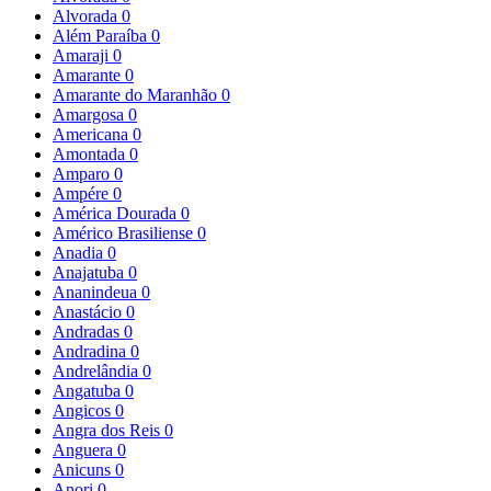
Alvorada
0
Além Paraíba
0
Amaraji
0
Amarante
0
Amarante do Maranhão
0
Amargosa
0
Americana
0
Amontada
0
Amparo
0
Ampére
0
América Dourada
0
Américo Brasiliense
0
Anadia
0
Anajatuba
0
Ananindeua
0
Anastácio
0
Andradas
0
Andradina
0
Andrelândia
0
Angatuba
0
Angicos
0
Angra dos Reis
0
Anguera
0
Anicuns
0
Anori
0