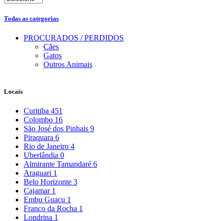
Todas as categorias
PROCURADOS / PERDIDOS
Cães
Gatos
Outros Animais
Locais
Curitiba
451
Colombo
16
São José dos Pinhais
9
Piraquara
6
Rio de Janeiro
4
Uberlândia
0
Almirante Tamandaré
6
Araguari
1
Belo Horizonte
3
Cajamar
1
Embu Guaçu
1
Franco da Rocha
1
Londrina
1