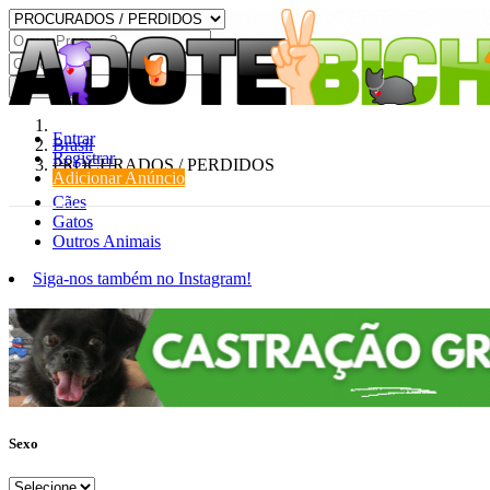
Procurar
Entrar
Brasil
Registrar
PROCURADOS / PERDIDOS
Adicionar Anúncio
Cães
Gatos
Outros Animais
Siga-nos também no Instagram!
Sexo