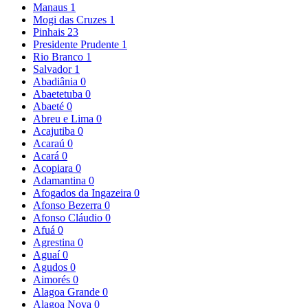
Manaus
1
Mogi das Cruzes
1
Pinhais
23
Presidente Prudente
1
Rio Branco
1
Salvador
1
Abadiânia
0
Abaetetuba
0
Abaeté
0
Abreu e Lima
0
Acajutiba
0
Acaraú
0
Acará
0
Acopiara
0
Adamantina
0
Afogados da Ingazeira
0
Afonso Bezerra
0
Afonso Cláudio
0
Afuá
0
Agrestina
0
Aguaí
0
Agudos
0
Aimorés
0
Alagoa Grande
0
Alagoa Nova
0