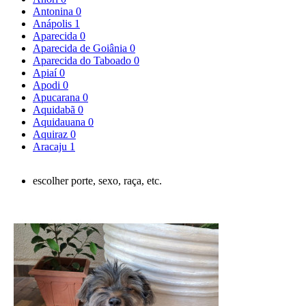
Antonina
0
Anápolis
1
Aparecida
0
Aparecida de Goiânia
0
Aparecida do Taboado
0
Apiaí
0
Apodi
0
Apucarana
0
Aquidabã
0
Aquidauana
0
Aquiraz
0
Aracaju
1
escolher porte, sexo, raça, etc.