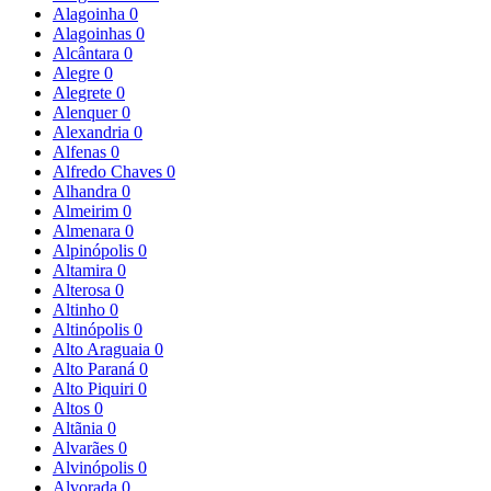
Alagoinha
0
Alagoinhas
0
Alcântara
0
Alegre
0
Alegrete
0
Alenquer
0
Alexandria
0
Alfenas
0
Alfredo Chaves
0
Alhandra
0
Almeirim
0
Almenara
0
Alpinópolis
0
Altamira
0
Alterosa
0
Altinho
0
Altinópolis
0
Alto Araguaia
0
Alto Paraná
0
Alto Piquiri
0
Altos
0
Altãnia
0
Alvarães
0
Alvinópolis
0
Alvorada
0