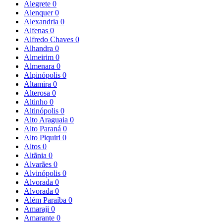
Alegrete
0
Alenquer
0
Alexandria
0
Alfenas
0
Alfredo Chaves
0
Alhandra
0
Almeirim
0
Almenara
0
Alpinópolis
0
Altamira
0
Alterosa
0
Altinho
0
Altinópolis
0
Alto Araguaia
0
Alto Paraná
0
Alto Piquiri
0
Altos
0
Altãnia
0
Alvarães
0
Alvinópolis
0
Alvorada
0
Alvorada
0
Além Paraíba
0
Amaraji
0
Amarante
0