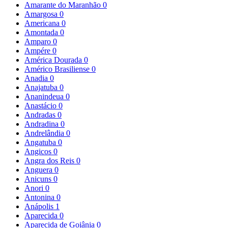
Amarante do Maranhão
0
Amargosa
0
Americana
0
Amontada
0
Amparo
0
Ampére
0
América Dourada
0
Américo Brasiliense
0
Anadia
0
Anajatuba
0
Ananindeua
0
Anastácio
0
Andradas
0
Andradina
0
Andrelândia
0
Angatuba
0
Angicos
0
Angra dos Reis
0
Anguera
0
Anicuns
0
Anori
0
Antonina
0
Anápolis
1
Aparecida
0
Aparecida de Goiânia
0