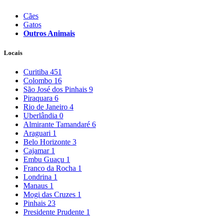
Cães
Gatos
Outros Animais
Locais
Curitiba
451
Colombo
16
São José dos Pinhais
9
Piraquara
6
Rio de Janeiro
4
Uberlândia
0
Almirante Tamandaré
6
Araguari
1
Belo Horizonte
3
Cajamar
1
Embu Guaçu
1
Franco da Rocha
1
Londrina
1
Manaus
1
Mogi das Cruzes
1
Pinhais
23
Presidente Prudente
1