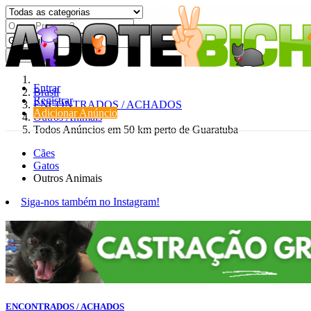
Procurar
Entrar
Brasil
Registrar
ENCONTRADOS / ACHADOS
Adicionar Anúncio
Outros Animais
Todos Anúncios em 50 km perto de Guaratuba
Cães
Gatos
Outros Animais
Siga-nos também no Instagram!
ENCONTRADOS / ACHADOS