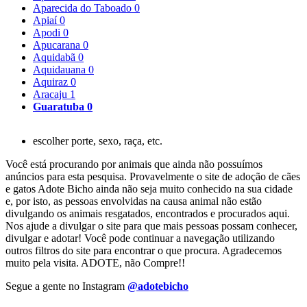
Aparecida do Taboado
0
Apiaí
0
Apodi
0
Apucarana
0
Aquidabã
0
Aquidauana
0
Aquiraz
0
Aracaju
1
Guaratuba
0
escolher porte, sexo, raça, etc.
Você está procurando por animais que ainda não possuímos
anúncios para esta pesquisa. Provavelmente o site de adoção de cães
e gatos Adote Bicho ainda não seja muito conhecido na sua cidade
e, por isto, as pessoas envolvidas na causa animal não estão
divulgando os animais resgatados, encontrados e procurados aqui.
Nos ajude a divulgar o site para que mais pessoas possam conhecer,
divulgar e adotar! Você pode continuar a navegação utilizando
outros filtros do site para encontrar o que procura. Agradecemos
muito pela visita. ADOTE, não Compre!!
Segue a gente no Instagram
@adotebicho