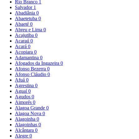
Rio Branco
1
Salvador
1
Abadiânia
0
Abaetetuba
0
Abaeté
0
Abreu e Lima
0
Acajutiba
0
Acaraú
0
Acará
0
Acopiara
0
Adamantina
0
Afogados da Ingazeira
0
Afonso Bezerra
0
Afonso Cláudio
0
Afuá
0
Agrestina
0
Aguaí
0
Agudos
0
Aimorés
0
Alagoa Grande
0
Alagoa Nova
0
Alagoinha
0
Alagoinhas
0
Alcântara
0
Alegre
0