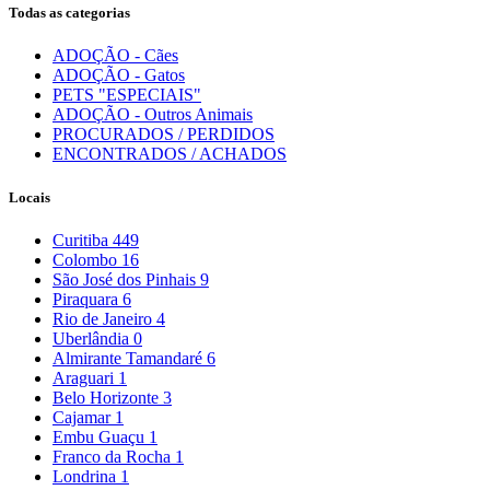
Todas as categorias
ADOÇÃO - Cães
ADOÇÃO - Gatos
PETS "ESPECIAIS"
ADOÇÃO - Outros Animais
PROCURADOS / PERDIDOS
ENCONTRADOS / ACHADOS
Locais
Curitiba
449
Colombo
16
São José dos Pinhais
9
Piraquara
6
Rio de Janeiro
4
Uberlândia
0
Almirante Tamandaré
6
Araguari
1
Belo Horizonte
3
Cajamar
1
Embu Guaçu
1
Franco da Rocha
1
Londrina
1