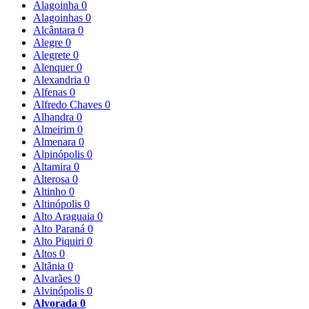
Alagoinha
0
Alagoinhas
0
Alcântara
0
Alegre
0
Alegrete
0
Alenquer
0
Alexandria
0
Alfenas
0
Alfredo Chaves
0
Alhandra
0
Almeirim
0
Almenara
0
Alpinópolis
0
Altamira
0
Alterosa
0
Altinho
0
Altinópolis
0
Alto Araguaia
0
Alto Paraná
0
Alto Piquiri
0
Altos
0
Altãnia
0
Alvarães
0
Alvinópolis
0
Alvorada
0