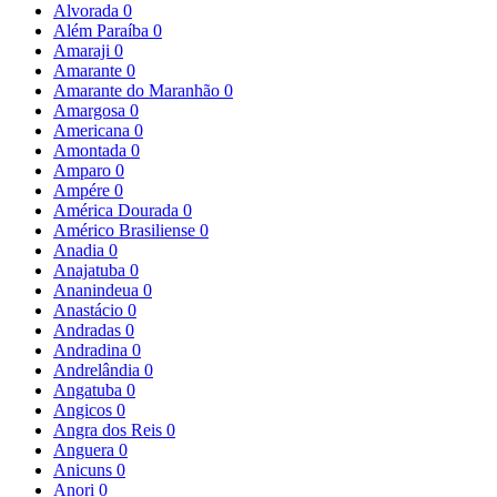
Alvorada
0
Além Paraíba
0
Amaraji
0
Amarante
0
Amarante do Maranhão
0
Amargosa
0
Americana
0
Amontada
0
Amparo
0
Ampére
0
América Dourada
0
Américo Brasiliense
0
Anadia
0
Anajatuba
0
Ananindeua
0
Anastácio
0
Andradas
0
Andradina
0
Andrelândia
0
Angatuba
0
Angicos
0
Angra dos Reis
0
Anguera
0
Anicuns
0
Anori
0