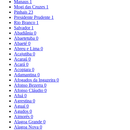
Manaus
1
Mogi das Cruzes
1
Pinhais
23
Presidente Prudente
1
Rio Branco
1
Salvador
1
Abadiânia
0
Abaetetuba
0
Abaeté
0
Abreu e Lima
0
Acajutiba
0
Acaraú
0
Acará
0
Acopiara
0
Adamantina
0
Afogados da Ingazeira
0
Afonso Bezerra
0
Afonso Cláudio
0
Afuá
0
Agrestina
0
Aguaí
0
Agudos
0
Aimorés
0
Alagoa Grande
0
Alagoa Nova
0