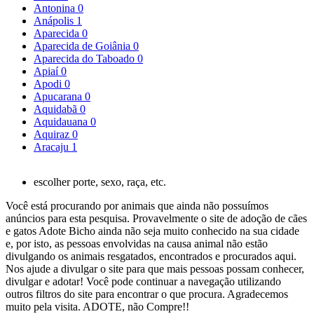
Antonina
0
Anápolis
1
Aparecida
0
Aparecida de Goiânia
0
Aparecida do Taboado
0
Apiaí
0
Apodi
0
Apucarana
0
Aquidabã
0
Aquidauana
0
Aquiraz
0
Aracaju
1
escolher porte, sexo, raça, etc.
Você está procurando por animais que ainda não possuímos
anúncios para esta pesquisa. Provavelmente o site de adoção de cães
e gatos Adote Bicho ainda não seja muito conhecido na sua cidade
e, por isto, as pessoas envolvidas na causa animal não estão
divulgando os animais resgatados, encontrados e procurados aqui.
Nos ajude a divulgar o site para que mais pessoas possam conhecer,
divulgar e adotar! Você pode continuar a navegação utilizando
outros filtros do site para encontrar o que procura. Agradecemos
muito pela visita. ADOTE, não Compre!!