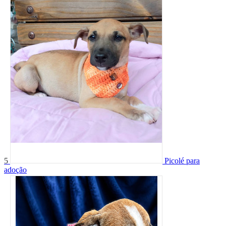
5
Picolé para
adoção