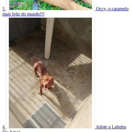
5
Occy, o caramelo
mais feliz do mundo!!!
4
Adote a Labubu