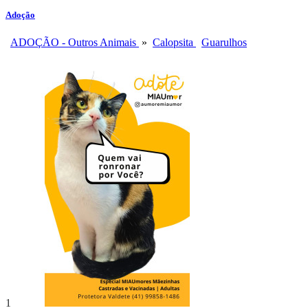
Adoção
ADOÇÃO - Outros Animais
»
Calopsita
Guarulhos
1