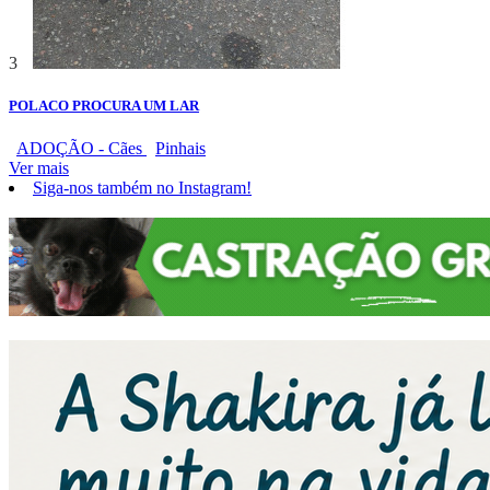
3
POLACO PROCURA UM LAR
ADOÇÃO - Cães
Pinhais
Ver mais
Siga-nos também no Instagram!