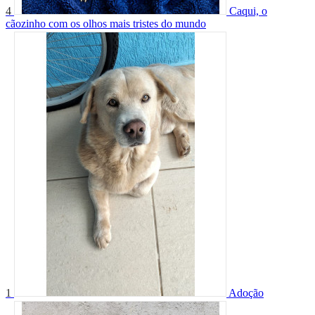
4
Caqui, o
cãozinho com os olhos mais tristes do mundo
1
Adoção