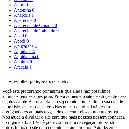
Anori
0
Antonina
0
Anápolis
1
Aparecida
0
Aparecida de Goiânia
0
Aparecida do Taboado
0
Apiaí
0
Apodi
0
Apucarana
0
Aquidabã
0
Aquidauana
0
Aquiraz
0
Aracaju
1
escolher porte, sexo, raça, etc.
Você está procurando por animais que ainda não possuímos
anúncios para esta pesquisa. Provavelmente o site de adoção de cães
e gatos Adote Bicho ainda não seja muito conhecido na sua cidade
e, por isto, as pessoas envolvidas na causa animal não estão
divulgando os animais resgatados, encontrados e procurados aqui.
Nos ajude a divulgar o site para que mais pessoas possam conhecer,
divulgar e adotar! Você pode continuar a navegação utilizando
outros filtros do site para encontrar o que procura. Agradecemos