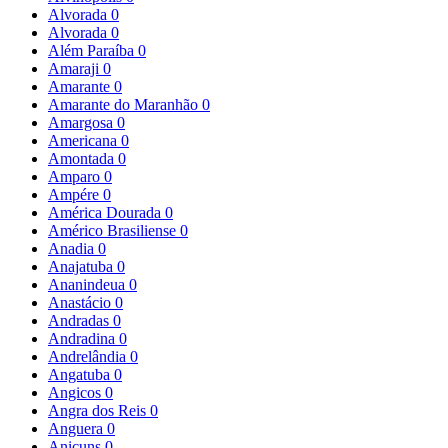
Alvorada
0
Alvorada
0
Além Paraíba
0
Amaraji
0
Amarante
0
Amarante do Maranhão
0
Amargosa
0
Americana
0
Amontada
0
Amparo
0
Ampére
0
América Dourada
0
Américo Brasiliense
0
Anadia
0
Anajatuba
0
Ananindeua
0
Anastácio
0
Andradas
0
Andradina
0
Andrelândia
0
Angatuba
0
Angicos
0
Angra dos Reis
0
Anguera
0
Anicuns
0