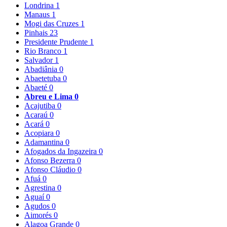
Londrina
1
Manaus
1
Mogi das Cruzes
1
Pinhais
23
Presidente Prudente
1
Rio Branco
1
Salvador
1
Abadiânia
0
Abaetetuba
0
Abaeté
0
Abreu e Lima
0
Acajutiba
0
Acaraú
0
Acará
0
Acopiara
0
Adamantina
0
Afogados da Ingazeira
0
Afonso Bezerra
0
Afonso Cláudio
0
Afuá
0
Agrestina
0
Aguaí
0
Agudos
0
Aimorés
0
Alagoa Grande
0