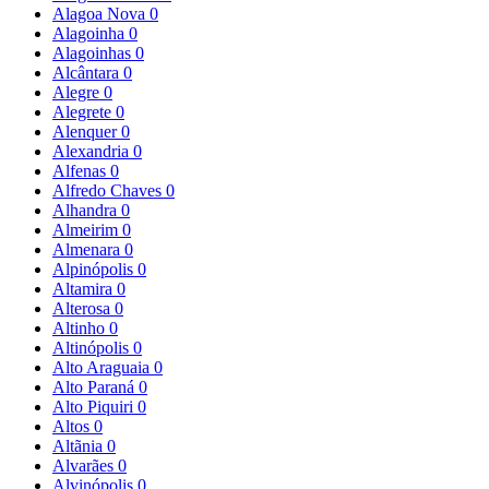
Alagoa Nova
0
Alagoinha
0
Alagoinhas
0
Alcântara
0
Alegre
0
Alegrete
0
Alenquer
0
Alexandria
0
Alfenas
0
Alfredo Chaves
0
Alhandra
0
Almeirim
0
Almenara
0
Alpinópolis
0
Altamira
0
Alterosa
0
Altinho
0
Altinópolis
0
Alto Araguaia
0
Alto Paraná
0
Alto Piquiri
0
Altos
0
Altãnia
0
Alvarães
0
Alvinópolis
0