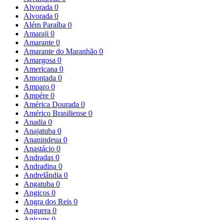
Alvorada
0
Alvorada
0
Além Paraíba
0
Amaraji
0
Amarante
0
Amarante do Maranhão
0
Amargosa
0
Americana
0
Amontada
0
Amparo
0
Ampére
0
América Dourada
0
Américo Brasiliense
0
Anadia
0
Anajatuba
0
Ananindeua
0
Anastácio
0
Andradas
0
Andradina
0
Andrelândia
0
Angatuba
0
Angicos
0
Angra dos Reis
0
Anguera
0
Anicuns
0