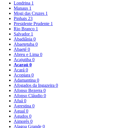
Londrina
1
Manaus
1
Mogi das Cruzes
1
Pinhais
23
Presidente Prudente
1
Rio Branco
1
Salvador
1
Abadiânia
0
Abaetetuba
0
Abaeté
0
Abreu e Lima
0
Acajutiba
0
Acaraú
0
Acará
0
Acopiara
0
Adamantina
0
Afogados da Ingazeira
0
Afonso Bezerra
0
Afonso Cláudio
0
Afuá
0
Agrestina
0
Aguaí
0
Agudos
0
Aimorés
0
Alagoa Grande
0