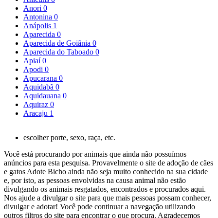
Anori
0
Antonina
0
Anápolis
1
Aparecida
0
Aparecida de Goiânia
0
Aparecida do Taboado
0
Apiaí
0
Apodi
0
Apucarana
0
Aquidabã
0
Aquidauana
0
Aquiraz
0
Aracaju
1
escolher porte, sexo, raça, etc.
Você está procurando por animais que ainda não possuímos
anúncios para esta pesquisa. Provavelmente o site de adoção de cães
e gatos Adote Bicho ainda não seja muito conhecido na sua cidade
e, por isto, as pessoas envolvidas na causa animal não estão
divulgando os animais resgatados, encontrados e procurados aqui.
Nos ajude a divulgar o site para que mais pessoas possam conhecer,
divulgar e adotar! Você pode continuar a navegação utilizando
outros filtros do site para encontrar o que procura. Agradecemos