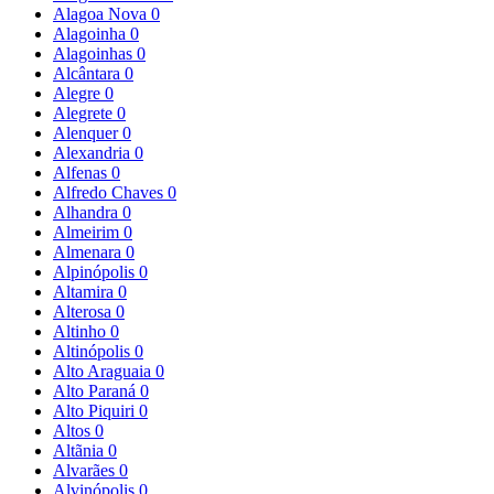
Alagoa Nova
0
Alagoinha
0
Alagoinhas
0
Alcântara
0
Alegre
0
Alegrete
0
Alenquer
0
Alexandria
0
Alfenas
0
Alfredo Chaves
0
Alhandra
0
Almeirim
0
Almenara
0
Alpinópolis
0
Altamira
0
Alterosa
0
Altinho
0
Altinópolis
0
Alto Araguaia
0
Alto Paraná
0
Alto Piquiri
0
Altos
0
Altãnia
0
Alvarães
0
Alvinópolis
0