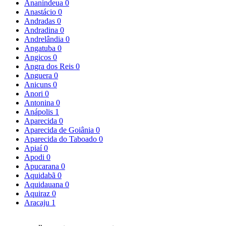
Ananindeua
0
Anastácio
0
Andradas
0
Andradina
0
Andrelândia
0
Angatuba
0
Angicos
0
Angra dos Reis
0
Anguera
0
Anicuns
0
Anori
0
Antonina
0
Anápolis
1
Aparecida
0
Aparecida de Goiânia
0
Aparecida do Taboado
0
Apiaí
0
Apodi
0
Apucarana
0
Aquidabã
0
Aquidauana
0
Aquiraz
0
Aracaju
1