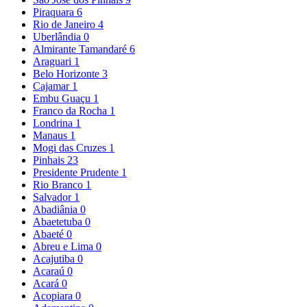
Piraquara
6
Rio de Janeiro
4
Uberlândia
0
Almirante Tamandaré
6
Araguari
1
Belo Horizonte
3
Cajamar
1
Embu Guaçu
1
Franco da Rocha
1
Londrina
1
Manaus
1
Mogi das Cruzes
1
Pinhais
23
Presidente Prudente
1
Rio Branco
1
Salvador
1
Abadiânia
0
Abaetetuba
0
Abaeté
0
Abreu e Lima
0
Acajutiba
0
Acaraú
0
Acará
0
Acopiara
0