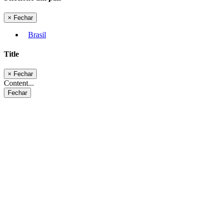
×
Fechar
Brasil
Title
×
Fechar
Content...
Fechar