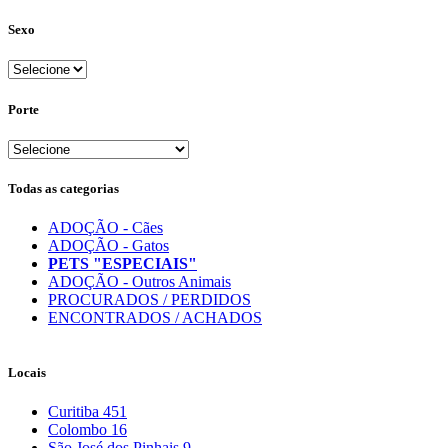
Sexo
Porte
Todas as categorias
ADOÇÃO - Cães
ADOÇÃO - Gatos
PETS "ESPECIAIS"
ADOÇÃO - Outros Animais
PROCURADOS / PERDIDOS
ENCONTRADOS / ACHADOS
Locais
Curitiba
451
Colombo
16
São José dos Pinhais
9