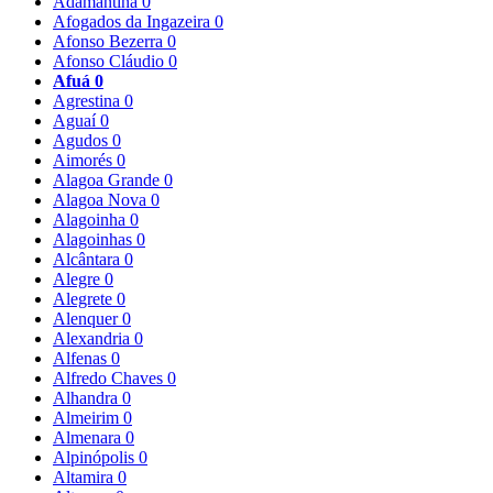
Adamantina
0
Afogados da Ingazeira
0
Afonso Bezerra
0
Afonso Cláudio
0
Afuá
0
Agrestina
0
Aguaí
0
Agudos
0
Aimorés
0
Alagoa Grande
0
Alagoa Nova
0
Alagoinha
0
Alagoinhas
0
Alcântara
0
Alegre
0
Alegrete
0
Alenquer
0
Alexandria
0
Alfenas
0
Alfredo Chaves
0
Alhandra
0
Almeirim
0
Almenara
0
Alpinópolis
0
Altamira
0