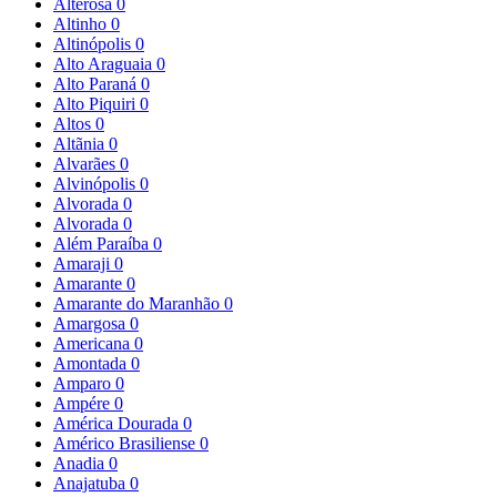
Alterosa
0
Altinho
0
Altinópolis
0
Alto Araguaia
0
Alto Paraná
0
Alto Piquiri
0
Altos
0
Altãnia
0
Alvarães
0
Alvinópolis
0
Alvorada
0
Alvorada
0
Além Paraíba
0
Amaraji
0
Amarante
0
Amarante do Maranhão
0
Amargosa
0
Americana
0
Amontada
0
Amparo
0
Ampére
0
América Dourada
0
Américo Brasiliense
0
Anadia
0
Anajatuba
0