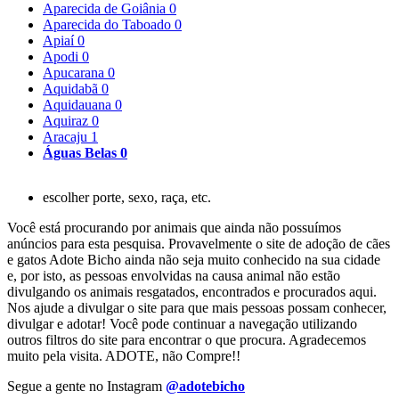
Aparecida de Goiânia
0
Aparecida do Taboado
0
Apiaí
0
Apodi
0
Apucarana
0
Aquidabã
0
Aquidauana
0
Aquiraz
0
Aracaju
1
Águas Belas
0
escolher porte, sexo, raça, etc.
Você está procurando por animais que ainda não possuímos
anúncios para esta pesquisa. Provavelmente o site de adoção de cães
e gatos Adote Bicho ainda não seja muito conhecido na sua cidade
e, por isto, as pessoas envolvidas na causa animal não estão
divulgando os animais resgatados, encontrados e procurados aqui.
Nos ajude a divulgar o site para que mais pessoas possam conhecer,
divulgar e adotar! Você pode continuar a navegação utilizando
outros filtros do site para encontrar o que procura. Agradecemos
muito pela visita. ADOTE, não Compre!!
Segue a gente no Instagram
@adotebicho