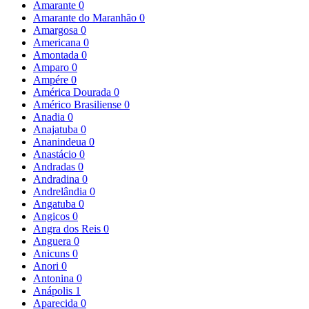
Amarante
0
Amarante do Maranhão
0
Amargosa
0
Americana
0
Amontada
0
Amparo
0
Ampére
0
América Dourada
0
Américo Brasiliense
0
Anadia
0
Anajatuba
0
Ananindeua
0
Anastácio
0
Andradas
0
Andradina
0
Andrelândia
0
Angatuba
0
Angicos
0
Angra dos Reis
0
Anguera
0
Anicuns
0
Anori
0
Antonina
0
Anápolis
1
Aparecida
0