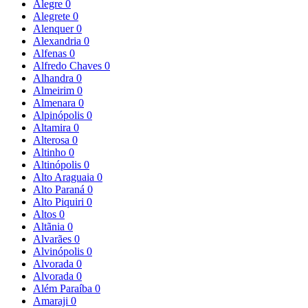
Alegre
0
Alegrete
0
Alenquer
0
Alexandria
0
Alfenas
0
Alfredo Chaves
0
Alhandra
0
Almeirim
0
Almenara
0
Alpinópolis
0
Altamira
0
Alterosa
0
Altinho
0
Altinópolis
0
Alto Araguaia
0
Alto Paraná
0
Alto Piquiri
0
Altos
0
Altãnia
0
Alvarães
0
Alvinópolis
0
Alvorada
0
Alvorada
0
Além Paraíba
0
Amaraji
0