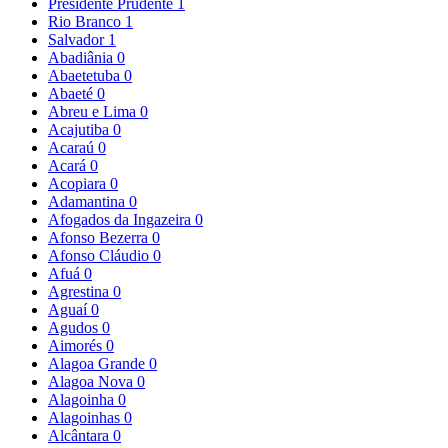
Presidente Prudente
1
Rio Branco
1
Salvador
1
Abadiânia
0
Abaetetuba
0
Abaeté
0
Abreu e Lima
0
Acajutiba
0
Acaraú
0
Acará
0
Acopiara
0
Adamantina
0
Afogados da Ingazeira
0
Afonso Bezerra
0
Afonso Cláudio
0
Afuá
0
Agrestina
0
Aguaí
0
Agudos
0
Aimorés
0
Alagoa Grande
0
Alagoa Nova
0
Alagoinha
0
Alagoinhas
0
Alcântara
0