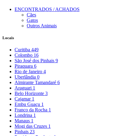
ENCONTRADOS / ACHADOS
Cães
Gatos
Outros Animais
Locais
Curitiba
449
Colombo
16
São José dos Pinhais
9
Piraquara
6
Rio de Janeiro
4
Uberlândia
0
Almirante Tamandaré
6
Araguari
1
Belo Horizonte
3
Cajamar
1
Embu Guaçu
1
Franco da Rocha
1
Londrina
1
Manaus
1
Mogi das Cruzes
1
Pinhais
23