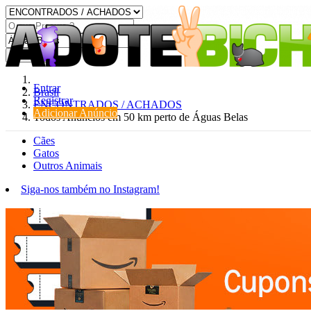
Procurar
Entrar
Brasil
Registrar
ENCONTRADOS / ACHADOS
Adicionar Anúncio
Todos Anúncios em 50 km perto de Águas Belas
Cães
Gatos
Outros Animais
Siga-nos também no Instagram!