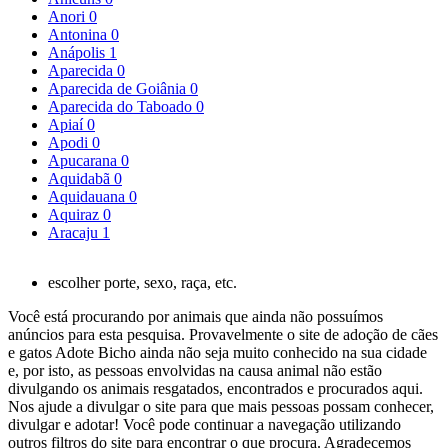
Anori
0
Antonina
0
Anápolis
1
Aparecida
0
Aparecida de Goiânia
0
Aparecida do Taboado
0
Apiaí
0
Apodi
0
Apucarana
0
Aquidabã
0
Aquidauana
0
Aquiraz
0
Aracaju
1
escolher porte, sexo, raça, etc.
Você está procurando por animais que ainda não possuímos
anúncios para esta pesquisa. Provavelmente o site de adoção de cães
e gatos Adote Bicho ainda não seja muito conhecido na sua cidade
e, por isto, as pessoas envolvidas na causa animal não estão
divulgando os animais resgatados, encontrados e procurados aqui.
Nos ajude a divulgar o site para que mais pessoas possam conhecer,
divulgar e adotar! Você pode continuar a navegação utilizando
outros filtros do site para encontrar o que procura. Agradecemos