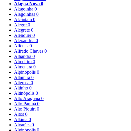
Alagoa Nova
0
Alagoinha
0
Alagoinhas
0
Alcântara
0
Alegre
0
Alegrete
0
Alenquer
0
Alexandria
0
Alfenas
0
Alfredo Chaves
0
Alhandra
0
Almeirim
0
Almenara
0
Alpinópolis
0
Altamira
0
Alterosa
0
Altinho
0
Altinópolis
0
Alto Araguaia
0
Alto Paraná
0
Alto Piquiri
0
Altos
0
Altãnia
0
Alvarães
0
Alvinópolis
0