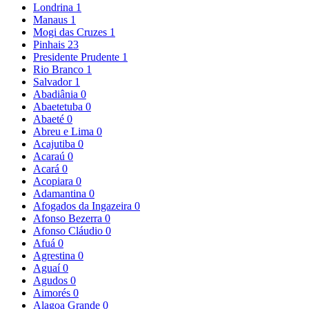
Londrina
1
Manaus
1
Mogi das Cruzes
1
Pinhais
23
Presidente Prudente
1
Rio Branco
1
Salvador
1
Abadiânia
0
Abaetetuba
0
Abaeté
0
Abreu e Lima
0
Acajutiba
0
Acaraú
0
Acará
0
Acopiara
0
Adamantina
0
Afogados da Ingazeira
0
Afonso Bezerra
0
Afonso Cláudio
0
Afuá
0
Agrestina
0
Aguaí
0
Agudos
0
Aimorés
0
Alagoa Grande
0