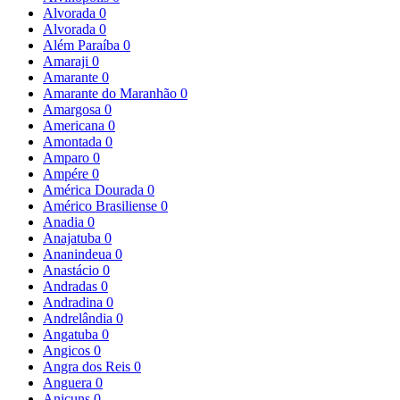
Alvorada
0
Alvorada
0
Além Paraíba
0
Amaraji
0
Amarante
0
Amarante do Maranhão
0
Amargosa
0
Americana
0
Amontada
0
Amparo
0
Ampére
0
América Dourada
0
Américo Brasiliense
0
Anadia
0
Anajatuba
0
Ananindeua
0
Anastácio
0
Andradas
0
Andradina
0
Andrelândia
0
Angatuba
0
Angicos
0
Angra dos Reis
0
Anguera
0
Anicuns
0