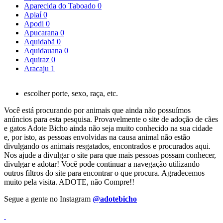
Aparecida do Taboado
0
Apiaí
0
Apodi
0
Apucarana
0
Aquidabã
0
Aquidauana
0
Aquiraz
0
Aracaju
1
escolher porte, sexo, raça, etc.
Você está procurando por animais que ainda não possuímos
anúncios para esta pesquisa. Provavelmente o site de adoção de cães
e gatos Adote Bicho ainda não seja muito conhecido na sua cidade
e, por isto, as pessoas envolvidas na causa animal não estão
divulgando os animais resgatados, encontrados e procurados aqui.
Nos ajude a divulgar o site para que mais pessoas possam conhecer,
divulgar e adotar! Você pode continuar a navegação utilizando
outros filtros do site para encontrar o que procura. Agradecemos
muito pela visita. ADOTE, não Compre!!
Segue a gente no Instagram
@adotebicho