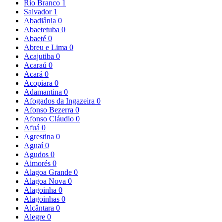
Rio Branco
1
Salvador
1
Abadiânia
0
Abaetetuba
0
Abaeté
0
Abreu e Lima
0
Acajutiba
0
Acaraú
0
Acará
0
Acopiara
0
Adamantina
0
Afogados da Ingazeira
0
Afonso Bezerra
0
Afonso Cláudio
0
Afuá
0
Agrestina
0
Aguaí
0
Agudos
0
Aimorés
0
Alagoa Grande
0
Alagoa Nova
0
Alagoinha
0
Alagoinhas
0
Alcântara
0
Alegre
0