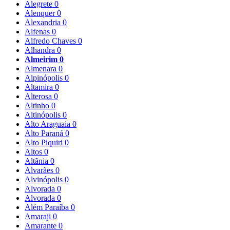
Alegrete
0
Alenquer
0
Alexandria
0
Alfenas
0
Alfredo Chaves
0
Alhandra
0
Almeirim
0
Almenara
0
Alpinópolis
0
Altamira
0
Alterosa
0
Altinho
0
Altinópolis
0
Alto Araguaia
0
Alto Paraná
0
Alto Piquiri
0
Altos
0
Altãnia
0
Alvarães
0
Alvinópolis
0
Alvorada
0
Alvorada
0
Além Paraíba
0
Amaraji
0
Amarante
0