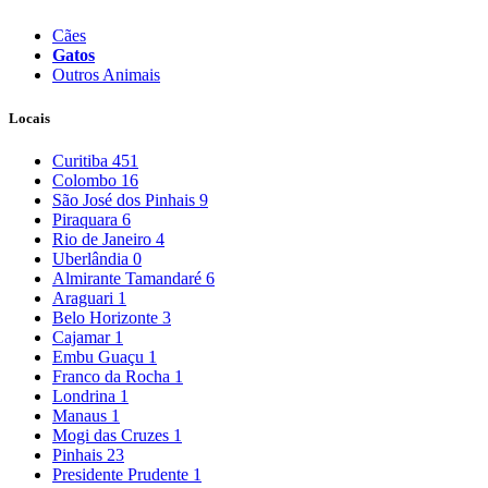
Cães
Gatos
Outros Animais
Locais
Curitiba
451
Colombo
16
São José dos Pinhais
9
Piraquara
6
Rio de Janeiro
4
Uberlândia
0
Almirante Tamandaré
6
Araguari
1
Belo Horizonte
3
Cajamar
1
Embu Guaçu
1
Franco da Rocha
1
Londrina
1
Manaus
1
Mogi das Cruzes
1
Pinhais
23
Presidente Prudente
1