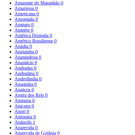
Amarante do Maranhão
0
Amargosa
0
Americana
0
Amontada
0
Amparo
0
Ampére
0
América Dourada
0
Américo Brasiliense
0
Anadia
0
Anajatuba
0
Ananindeua
0
Anastácio
0
Andradas
0
Andradina
0
Andrelândia
0
Angatuba
0
Angicos
0
Angra dos Reis
0
Anguera
0
Anicuns
0
Anori
0
Antonina
0
Anápolis
1
Aparecida
0
Aparecida de Goiânia
0