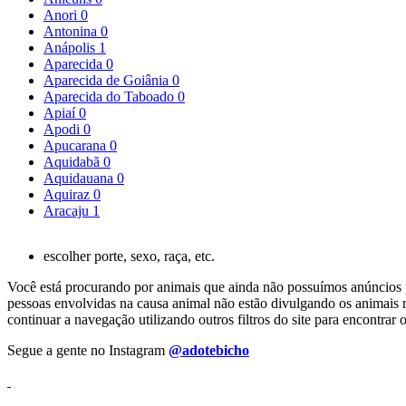
Anori
0
Antonina
0
Anápolis
1
Aparecida
0
Aparecida de Goiânia
0
Aparecida do Taboado
0
Apiaí
0
Apodi
0
Apucarana
0
Aquidabã
0
Aquidauana
0
Aquiraz
0
Aracaju
1
escolher porte, sexo, raça, etc.
Você está procurando por animais que ainda não possuímos anúncios pa
pessoas envolvidas na causa animal não estão divulgando os animais r
continuar a navegação utilizando outros filtros do site para encontr
Segue a gente no Instagram
@adotebicho