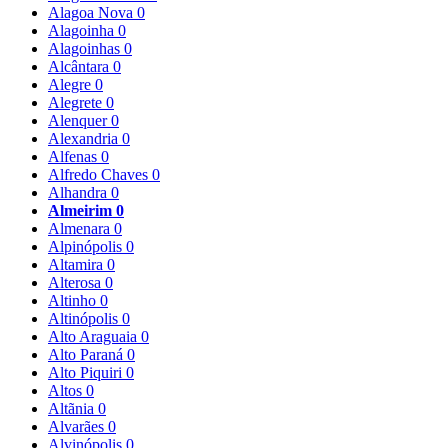
Alagoa Nova
0
Alagoinha
0
Alagoinhas
0
Alcântara
0
Alegre
0
Alegrete
0
Alenquer
0
Alexandria
0
Alfenas
0
Alfredo Chaves
0
Alhandra
0
Almeirim
0
Almenara
0
Alpinópolis
0
Altamira
0
Alterosa
0
Altinho
0
Altinópolis
0
Alto Araguaia
0
Alto Paraná
0
Alto Piquiri
0
Altos
0
Altãnia
0
Alvarães
0
Alvinópolis
0