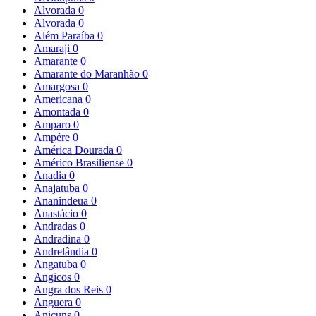
Alvorada
0
Alvorada
0
Além Paraíba
0
Amaraji
0
Amarante
0
Amarante do Maranhão
0
Amargosa
0
Americana
0
Amontada
0
Amparo
0
Ampére
0
América Dourada
0
Américo Brasiliense
0
Anadia
0
Anajatuba
0
Ananindeua
0
Anastácio
0
Andradas
0
Andradina
0
Andrelândia
0
Angatuba
0
Angicos
0
Angra dos Reis
0
Anguera
0
Anicuns
0