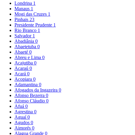
Londrina
1
Manaus
1
Mogi das Cruzes
1
Pinhais
23
Presidente Prudente
1
Rio Branco
1
Salvador
1
Abadiânia
0
Abaetetuba
0
Abaeté
0
Abreu e Lima
0
Acajutiba
0
Acaraú
0
Acará
0
Acopiara
0
Adamantina
0
Afogados da Ingazeira
0
Afonso Bezerra
0
Afonso Cláudio
0
Afuá
0
Agrestina
0
Aguaí
0
Agudos
0
Aimorés
0
Alagoa Grande
0