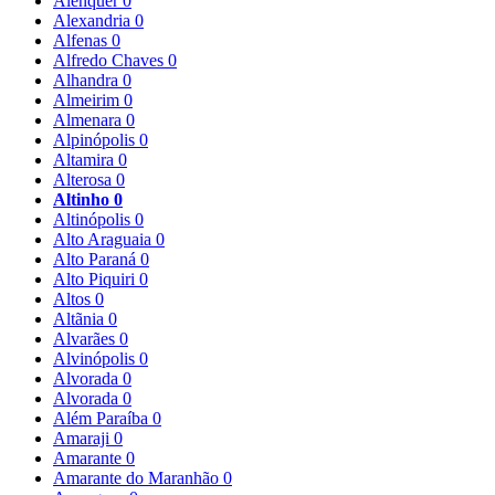
Alenquer
0
Alexandria
0
Alfenas
0
Alfredo Chaves
0
Alhandra
0
Almeirim
0
Almenara
0
Alpinópolis
0
Altamira
0
Alterosa
0
Altinho
0
Altinópolis
0
Alto Araguaia
0
Alto Paraná
0
Alto Piquiri
0
Altos
0
Altãnia
0
Alvarães
0
Alvinópolis
0
Alvorada
0
Alvorada
0
Além Paraíba
0
Amaraji
0
Amarante
0
Amarante do Maranhão
0