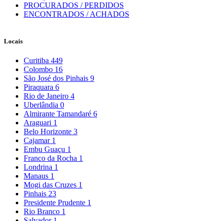
PROCURADOS / PERDIDOS
ENCONTRADOS / ACHADOS
Locais
Curitiba
449
Colombo
16
São José dos Pinhais
9
Piraquara
6
Rio de Janeiro
4
Uberlândia
0
Almirante Tamandaré
6
Araguari
1
Belo Horizonte
3
Cajamar
1
Embu Guaçu
1
Franco da Rocha
1
Londrina
1
Manaus
1
Mogi das Cruzes
1
Pinhais
23
Presidente Prudente
1
Rio Branco
1
Salvador
1