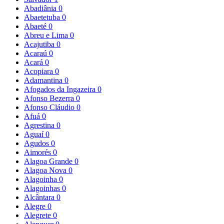
Abadiânia
0
Abaetetuba
0
Abaeté
0
Abreu e Lima
0
Acajutiba
0
Acaraú
0
Acará
0
Acopiara
0
Adamantina
0
Afogados da Ingazeira
0
Afonso Bezerra
0
Afonso Cláudio
0
Afuá
0
Agrestina
0
Aguaí
0
Agudos
0
Aimorés
0
Alagoa Grande
0
Alagoa Nova
0
Alagoinha
0
Alagoinhas
0
Alcântara
0
Alegre
0
Alegrete
0