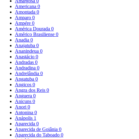
Amargosa
0
Americana
0
Amontada
0
Amparo
0
Ampére
0
América Dourada
0
Américo Brasiliense
0
Anadia
0
Anajatuba
0
Ananindeua
0
Anastácio
0
Andradas
0
Andradina
0
Andrelândia
0
Angatuba
0
Angicos
0
Angra dos Reis
0
Anguera
0
Anicuns
0
Anori
0
Antonina
0
Anápolis
1
Aparecida
0
Aparecida de Goiânia
0
Aparecida do Taboado
0