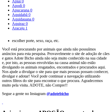
Apiaí
0
Apodi
0
Apucarana
0
Aquidabã
0
Aquidauana
0
Aquiraz
0
Aracaju
1
escolher porte, sexo, raça, etc.
Você está procurando por animais que ainda não possuímos
anúncios para esta pesquisa. Provavelmente o site de adoção de cães
e gatos Adote Bicho ainda não seja muito conhecido na sua cidade
e, por isto, as pessoas envolvidas na causa animal não estão
divulgando os animais resgatados, encontrados e procurados aqui.
Nos ajude a divulgar o site para que mais pessoas possam conhecer,
divulgar e adotar! Você pode continuar a navegação utilizando
outros filtros do site para encontrar o que procura. Agradecemos
muito pela visita. ADOTE, não Compre!!
Segue a gente no Instagram
@adotebicho