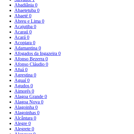
Abadiânia
0
Abaetetuba
0
Abaeté
0
Abreu e Lima
0
Acajutiba
0
Acaraú
0
Acará
0
Acopiara
0
Adamantina
0
Afogados da Ingazeira
0
Afonso Bezerra
0
Afonso Cláudio
0
Afuá
0
Agrestina
0
Aguaí
0
Agudos
0
Aimorés
0
Alagoa Grande
0
Alagoa Nova
0
Alagoinha
0
Alagoinhas
0
Alcântara
0
Alegre
0
Alegrete
0