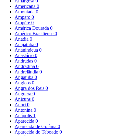
Amargosa
0
Americana
0
Amontada
0
Amparo
0
Ampére
0
América Dourada
0
Américo Brasiliense
0
Anadia
0
Anajatuba
0
Ananindeua
0
Anastácio
0
Andradas
0
Andradina
0
Andrelândia
0
Angatuba
0
Angicos
0
Angra dos Reis
0
Anguera
0
Anicuns
0
Anori
0
Antonina
0
Anápolis
1
Aparecida
0
Aparecida de Goiânia
0
Aparecida do Taboado
0