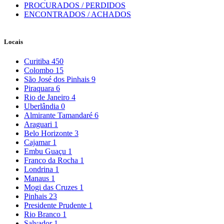
PROCURADOS / PERDIDOS
ENCONTRADOS / ACHADOS
Locais
Curitiba
450
Colombo
15
São José dos Pinhais
9
Piraquara
6
Rio de Janeiro
4
Uberlândia
0
Almirante Tamandaré
6
Araguari
1
Belo Horizonte
3
Cajamar
1
Embu Guaçu
1
Franco da Rocha
1
Londrina
1
Manaus
1
Mogi das Cruzes
1
Pinhais
23
Presidente Prudente
1
Rio Branco
1
Salvador
1