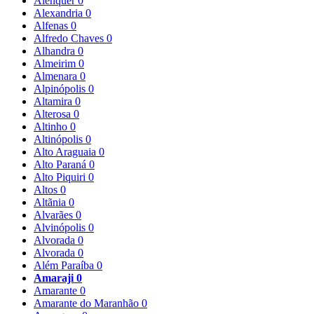
Alenquer
0
Alexandria
0
Alfenas
0
Alfredo Chaves
0
Alhandra
0
Almeirim
0
Almenara
0
Alpinópolis
0
Altamira
0
Alterosa
0
Altinho
0
Altinópolis
0
Alto Araguaia
0
Alto Paraná
0
Alto Piquiri
0
Altos
0
Altãnia
0
Alvarães
0
Alvinópolis
0
Alvorada
0
Alvorada
0
Além Paraíba
0
Amaraji
0
Amarante
0
Amarante do Maranhão
0