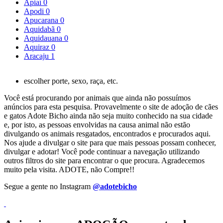
Apiaí
0
Apodi
0
Apucarana
0
Aquidabã
0
Aquidauana
0
Aquiraz
0
Aracaju
1
escolher porte, sexo, raça, etc.
Você está procurando por animais que ainda não possuímos
anúncios para esta pesquisa. Provavelmente o site de adoção de cães
e gatos Adote Bicho ainda não seja muito conhecido na sua cidade
e, por isto, as pessoas envolvidas na causa animal não estão
divulgando os animais resgatados, encontrados e procurados aqui.
Nos ajude a divulgar o site para que mais pessoas possam conhecer,
divulgar e adotar! Você pode continuar a navegação utilizando
outros filtros do site para encontrar o que procura. Agradecemos
muito pela visita. ADOTE, não Compre!!
Segue a gente no Instagram
@adotebicho