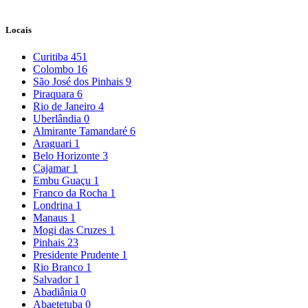
Locais
Curitiba
451
Colombo
16
São José dos Pinhais
9
Piraquara
6
Rio de Janeiro
4
Uberlândia
0
Almirante Tamandaré
6
Araguari
1
Belo Horizonte
3
Cajamar
1
Embu Guaçu
1
Franco da Rocha
1
Londrina
1
Manaus
1
Mogi das Cruzes
1
Pinhais
23
Presidente Prudente
1
Rio Branco
1
Salvador
1
Abadiânia
0
Abaetetuba
0