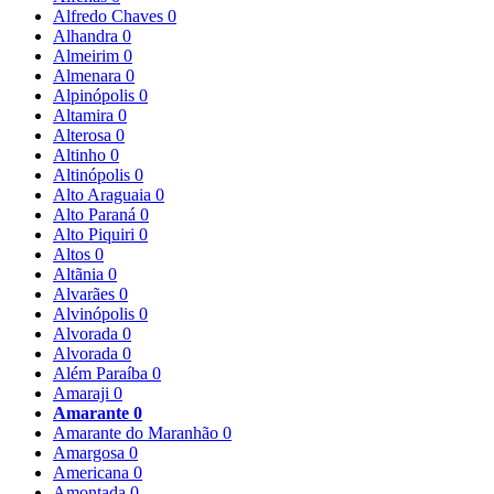
Alfredo Chaves
0
Alhandra
0
Almeirim
0
Almenara
0
Alpinópolis
0
Altamira
0
Alterosa
0
Altinho
0
Altinópolis
0
Alto Araguaia
0
Alto Paraná
0
Alto Piquiri
0
Altos
0
Altãnia
0
Alvarães
0
Alvinópolis
0
Alvorada
0
Alvorada
0
Além Paraíba
0
Amaraji
0
Amarante
0
Amarante do Maranhão
0
Amargosa
0
Americana
0
Amontada
0