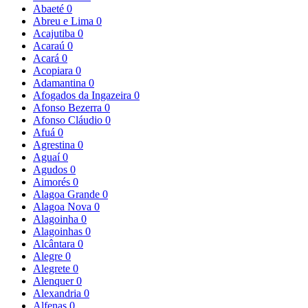
Abaeté
0
Abreu e Lima
0
Acajutiba
0
Acaraú
0
Acará
0
Acopiara
0
Adamantina
0
Afogados da Ingazeira
0
Afonso Bezerra
0
Afonso Cláudio
0
Afuá
0
Agrestina
0
Aguaí
0
Agudos
0
Aimorés
0
Alagoa Grande
0
Alagoa Nova
0
Alagoinha
0
Alagoinhas
0
Alcântara
0
Alegre
0
Alegrete
0
Alenquer
0
Alexandria
0
Alfenas
0