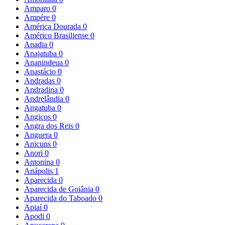
Amparo
0
Ampére
0
América Dourada
0
Américo Brasiliense
0
Anadia
0
Anajatuba
0
Ananindeua
0
Anastácio
0
Andradas
0
Andradina
0
Andrelândia
0
Angatuba
0
Angicos
0
Angra dos Reis
0
Anguera
0
Anicuns
0
Anori
0
Antonina
0
Anápolis
1
Aparecida
0
Aparecida de Goiânia
0
Aparecida do Taboado
0
Apiaí
0
Apodi
0