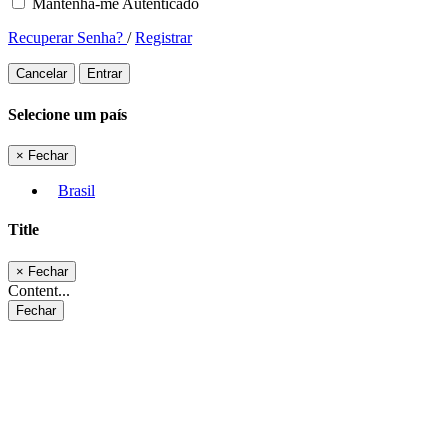
Mantenha-me Autenticado
Recuperar Senha?
/
Registrar
Cancelar
Entrar
Selecione um país
×
Fechar
Brasil
Title
×
Fechar
Content...
Fechar