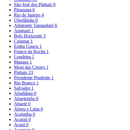
São José dos Pinhais
9
Piraquara
6
Rio de Janeiro
4
Uberlândia
0
Almirante Tamandaré
6
Araguari
1
Belo Horizonte
3
Cajamar
1
Embu Guaçu
1
Franco da Rocha
1
Londrina
1
Manaus
1
Mogi das Cruzes
1
Pinhais
23
Presidente Prudente
1
Rio Branco
1
Salvador
1
Abadiânia
0
Abaetetuba
0
Abaeté
0
Abreu e Lima
0
Acajutiba
0
Acaraú
0
Acará
0
Acopiara
0