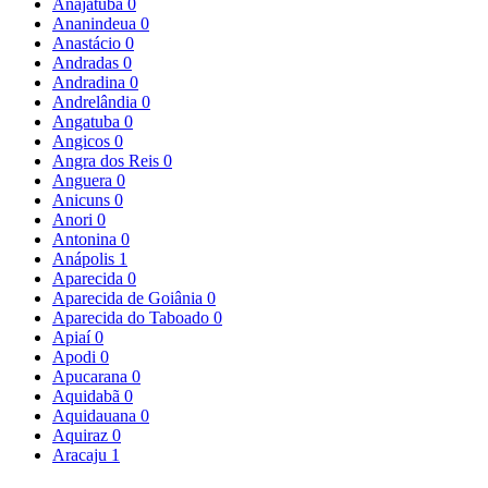
Anajatuba
0
Ananindeua
0
Anastácio
0
Andradas
0
Andradina
0
Andrelândia
0
Angatuba
0
Angicos
0
Angra dos Reis
0
Anguera
0
Anicuns
0
Anori
0
Antonina
0
Anápolis
1
Aparecida
0
Aparecida de Goiânia
0
Aparecida do Taboado
0
Apiaí
0
Apodi
0
Apucarana
0
Aquidabã
0
Aquidauana
0
Aquiraz
0
Aracaju
1