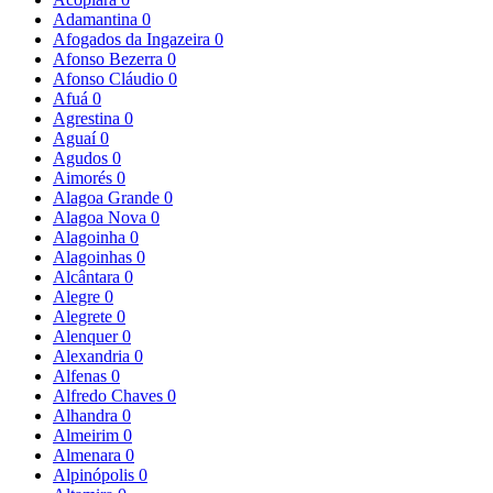
Adamantina
0
Afogados da Ingazeira
0
Afonso Bezerra
0
Afonso Cláudio
0
Afuá
0
Agrestina
0
Aguaí
0
Agudos
0
Aimorés
0
Alagoa Grande
0
Alagoa Nova
0
Alagoinha
0
Alagoinhas
0
Alcântara
0
Alegre
0
Alegrete
0
Alenquer
0
Alexandria
0
Alfenas
0
Alfredo Chaves
0
Alhandra
0
Almeirim
0
Almenara
0
Alpinópolis
0