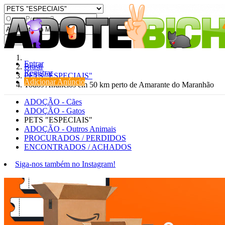
Procurar
Entrar
Brasil
Registrar
PETS "ESPECIAIS"
Adicionar Anúncio
Todos Anúncios em 50 km perto de Amarante do Maranhão
ADOÇÃO - Cães
ADOÇÃO - Gatos
PETS "ESPECIAIS"
ADOÇÃO - Outros Animais
PROCURADOS / PERDIDOS
ENCONTRADOS / ACHADOS
Siga-nos também no Instagram!