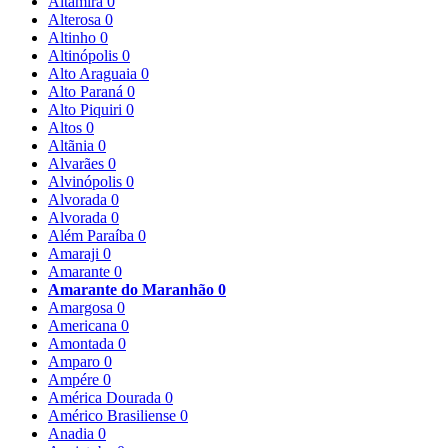
Altamira
0
Alterosa
0
Altinho
0
Altinópolis
0
Alto Araguaia
0
Alto Paraná
0
Alto Piquiri
0
Altos
0
Altãnia
0
Alvarães
0
Alvinópolis
0
Alvorada
0
Alvorada
0
Além Paraíba
0
Amaraji
0
Amarante
0
Amarante do Maranhão
0
Amargosa
0
Americana
0
Amontada
0
Amparo
0
Ampére
0
América Dourada
0
Américo Brasiliense
0
Anadia
0