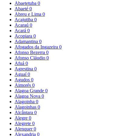
Abaetetuba
0
Abaeté
0
Abreu e Lima
0
Acajutiba
0
Acaraú
0
Acará
0
Acopiara
0
Adamantina
0
Afogados da Ingazeira
0
Afonso Bezerra
0
Afonso Cláudio
0
Afuá
0
Agrestina
0
Aguaí
0
Agudos
0
Aimorés
0
Alagoa Grande
0
Alagoa Nova
0
Alagoinha
0
Alagoinhas
0
Alcântara
0
Alegre
0
Alegrete
0
Alenquer
0
Alexandria
0