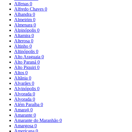
Alfenas
0
Alfredo Chaves
0
Alhandra
0
Almeirim
0
Almenara
0
Alpinópolis
0
Altamira
0
Alterosa
0
Altinho
0
Altinópolis
0
Alto Araguaia
0
Alto Paraná
0
Alto Piquiri
0
Altos
0
Altãnia
0
Alvarães
0
Alvinópolis
0
Alvorada
0
Alvorada
0
Além Paraíba
0
Amaraji
0
Amarante
0
Amarante do Maranhão
0
Amargosa
0
Americana
0