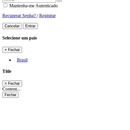
Mantenha-me Autenticado
Recuperar Senha?
/
Registrar
Cancelar
Entrar
Selecione um país
×
Fechar
Brasil
Title
×
Fechar
Content...
Fechar