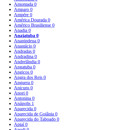
Amontada
0
Amparo
0
Ampére
0
América Dourada
0
Américo Brasiliense
0
Anadia
0
Anajatuba
0
Ananindeua
0
Anastácio
0
Andradas
0
Andradina
0
Andrelândia
0
Angatuba
0
Angicos
0
Angra dos Reis
0
Anguera
0
Anicuns
0
Anori
0
Antonina
0
Anápolis
1
Aparecida
0
Aparecida de Goiânia
0
Aparecida do Taboado
0
Apiaí
0
Apodi
0