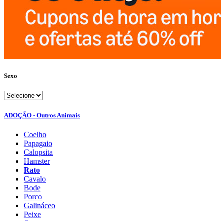
Sexo
ADOÇÃO - Outros Animais
Coelho
Papagaio
Calopsita
Hamster
Rato
Cavalo
Bode
Porco
Galináceo
Peixe