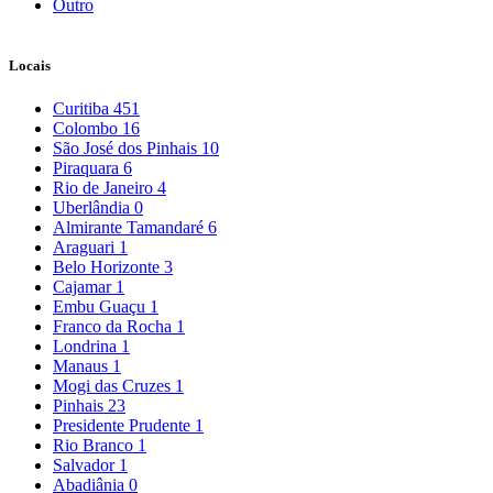
Outro
Locais
Curitiba
451
Colombo
16
São José dos Pinhais
10
Piraquara
6
Rio de Janeiro
4
Uberlândia
0
Almirante Tamandaré
6
Araguari
1
Belo Horizonte
3
Cajamar
1
Embu Guaçu
1
Franco da Rocha
1
Londrina
1
Manaus
1
Mogi das Cruzes
1
Pinhais
23
Presidente Prudente
1
Rio Branco
1
Salvador
1
Abadiânia
0