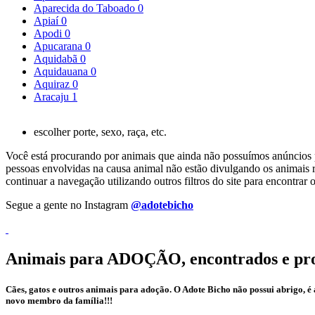
Aparecida do Taboado
0
Apiaí
0
Apodi
0
Apucarana
0
Aquidabã
0
Aquidauana
0
Aquiraz
0
Aracaju
1
escolher porte, sexo, raça, etc.
Você está procurando por animais que ainda não possuímos anúncios pa
pessoas envolvidas na causa animal não estão divulgando os animais r
continuar a navegação utilizando outros filtros do site para encontr
Segue a gente no Instagram
@adotebicho
Animais para ADOÇÃO, encontrados e pr
Cães, gatos e outros animais para adoção. O Adote Bicho não possui abrigo, 
novo membro da família!!!