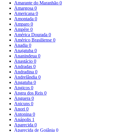
Amarante do Maranhão
0
Amargosa
0
Americana
0
Amontada
0
Amparo
0
Ampére
0
América Dourada
0
Américo Brasiliense
0
Anadia
0
Anajatuba
0
Ananindeua
0
Anastácio
0
Andradas
0
Andradina
0
Andrelândia
0
Angatuba
0
Angicos
0
Angra dos Reis
0
Anguera
0
Anicuns
0
Anori
0
Antonina
0
Anápolis
1
Aparecida
0
Aparecida de Goiânia
0