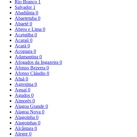
Rio Branco
1
Salvador
1
Abadiânia
0
Abaetetuba
0
Abaeté
0
Abreu e Lima
0
Acajutiba
0
Acaraú
0
Acará
0
Acopiara
0
Adamantina
0
Afogados da Ingazeira
0
Afonso Bezerra
0
Afonso Cláudio
0
Afuá
0
Agrestina
0
Aguaí
0
Agudos
0
Aimorés
0
Alagoa Grande
0
Alagoa Nova
0
Alagoinha
0
Alagoinhas
0
Alcântara
0
Alegre
0