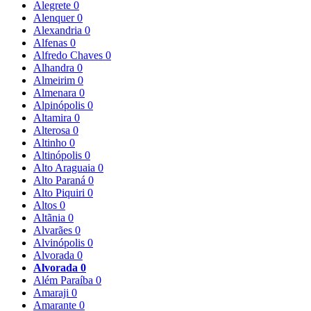
Alegrete
0
Alenquer
0
Alexandria
0
Alfenas
0
Alfredo Chaves
0
Alhandra
0
Almeirim
0
Almenara
0
Alpinópolis
0
Altamira
0
Alterosa
0
Altinho
0
Altinópolis
0
Alto Araguaia
0
Alto Paraná
0
Alto Piquiri
0
Altos
0
Altãnia
0
Alvarães
0
Alvinópolis
0
Alvorada
0
Alvorada
0
Além Paraíba
0
Amaraji
0
Amarante
0