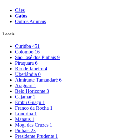
Cães
Gatos
Outros Animais
Locais
Curitiba
451
Colombo
16
São José dos Pinhais
9
Piraquara
6
Rio de Janeiro
4
Uberlândia
0
Almirante Tamandaré
6
Araguari
1
Belo Horizonte
3
Cajamar
1
Embu Guaçu
1
Franco da Rocha
1
Londrina
1
Manaus
1
Mogi das Cruzes
1
Pinhais
23
Presidente Prudente
1