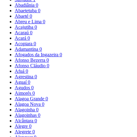
Abadiânia
0
Abaetetuba
0
Abaeté
0
Abreu e Lima
0
Acajutiba
0
Acaraú
0
Acará
0
Acopiara
0
Adamantina
0
Afogados da Ingazeira
0
Afonso Bezerra
0
Afonso Cláudio
0
Afuá
0
Agrestina
0
Aguaí
0
Agudos
0
Aimorés
0
Alagoa Grande
0
Alagoa Nova
0
Alagoinha
0
Alagoinhas
0
Alcântara
0
Alegre
0
Alegrete
0