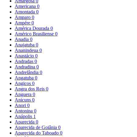
Amargosa
0
Americana
0
Amontada
0
Amparo
0
Ampére
0
América Dourada
0
Américo Brasiliense
0
Anadia
0
Anajatuba
0
Ananindeua
0
Anastácio
0
Andradas
0
Andradina
0
Andrelândia
0
Angatuba
0
Angicos
0
Angra dos Reis
0
Anguera
0
Anicuns
0
Anori
0
Antonina
0
Anápolis
1
Aparecida
0
Aparecida de Goiânia
0
Aparecida do Taboado
0