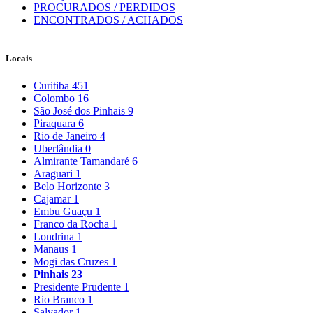
PROCURADOS / PERDIDOS
ENCONTRADOS / ACHADOS
Locais
Curitiba
451
Colombo
16
São José dos Pinhais
9
Piraquara
6
Rio de Janeiro
4
Uberlândia
0
Almirante Tamandaré
6
Araguari
1
Belo Horizonte
3
Cajamar
1
Embu Guaçu
1
Franco da Rocha
1
Londrina
1
Manaus
1
Mogi das Cruzes
1
Pinhais
23
Presidente Prudente
1
Rio Branco
1
Salvador
1