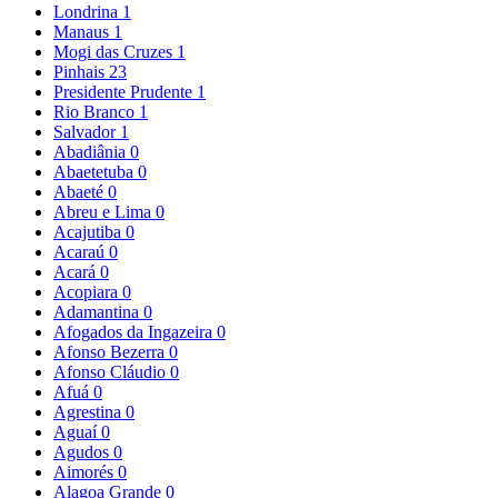
Londrina
1
Manaus
1
Mogi das Cruzes
1
Pinhais
23
Presidente Prudente
1
Rio Branco
1
Salvador
1
Abadiânia
0
Abaetetuba
0
Abaeté
0
Abreu e Lima
0
Acajutiba
0
Acaraú
0
Acará
0
Acopiara
0
Adamantina
0
Afogados da Ingazeira
0
Afonso Bezerra
0
Afonso Cláudio
0
Afuá
0
Agrestina
0
Aguaí
0
Agudos
0
Aimorés
0
Alagoa Grande
0