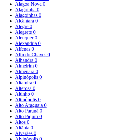
Alagoa Nova
0
Alagoinha
0
Alagoinhas
0
Alcântara
0
Alegre
0
Alegrete
0
Alenquer
0
Alexandria
0
Alfenas
0
Alfredo Chaves
0
Alhandra
0
Almeirim
0
Almenara
0
Alpinópolis
0
Altamira
0
Alterosa
0
Altinho
0
Altinópolis
0
Alto Araguaia
0
Alto Paraná
0
Alto Piquiri
0
Altos
0
Altãnia
0
Alvarães
0
Alvinópolis
0