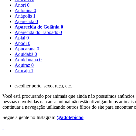
Anori
0
Antonina
0
Anápolis
1
Aparecida
0
Aparecida de Goiânia
0
Aparecida do Taboado
0
Apiaí
0
Apodi
0
Apucarana
0
Aquidabã
0
Aquidauana
0
Aquiraz
0
Aracaju
1
escolher porte, sexo, raça, etc.
Você está procurando por animais que ainda não possuímos anúncios pa
pessoas envolvidas na causa animal não estão divulgando os animais r
continuar a navegação utilizando outros filtros do site para encontr
Segue a gente no Instagram
@adotebicho