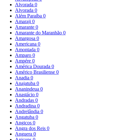
Alvorada
0
Alvorada
0
Além Paraíba
0
Amaraji
0
Amarante
0
Amarante do Maranhão
0
Amargosa
0
Americana
0
Amontada
0
Amparo
0
Ampére
0
América Dourada
0
Américo Brasiliense
0
Anadia
0
Anajatuba
0
Ananindeua
0
Anastácio
0
Andradas
0
Andradina
0
Andrelândia
0
Angatuba
0
Angicos
0
Angra dos Reis
0
Anguera
0
Anicuns
0