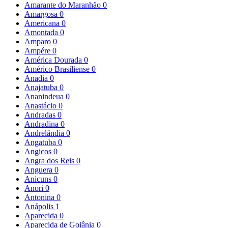
Amarante do Maranhão
0
Amargosa
0
Americana
0
Amontada
0
Amparo
0
Ampére
0
América Dourada
0
Américo Brasiliense
0
Anadia
0
Anajatuba
0
Ananindeua
0
Anastácio
0
Andradas
0
Andradina
0
Andrelândia
0
Angatuba
0
Angicos
0
Angra dos Reis
0
Anguera
0
Anicuns
0
Anori
0
Antonina
0
Anápolis
1
Aparecida
0
Aparecida de Goiânia
0