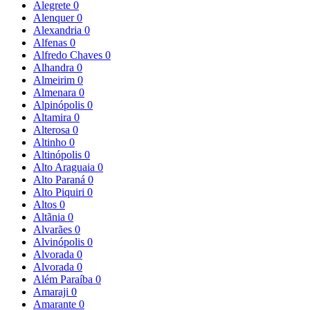
Alegrete
0
Alenquer
0
Alexandria
0
Alfenas
0
Alfredo Chaves
0
Alhandra
0
Almeirim
0
Almenara
0
Alpinópolis
0
Altamira
0
Alterosa
0
Altinho
0
Altinópolis
0
Alto Araguaia
0
Alto Paraná
0
Alto Piquiri
0
Altos
0
Altãnia
0
Alvarães
0
Alvinópolis
0
Alvorada
0
Alvorada
0
Além Paraíba
0
Amaraji
0
Amarante
0