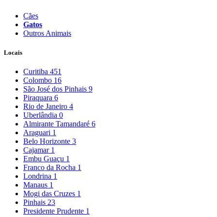
Cães
Gatos
Outros Animais
Locais
Curitiba
451
Colombo
16
São José dos Pinhais
9
Piraquara
6
Rio de Janeiro
4
Uberlândia
0
Almirante Tamandaré
6
Araguari
1
Belo Horizonte
3
Cajamar
1
Embu Guaçu
1
Franco da Rocha
1
Londrina
1
Manaus
1
Mogi das Cruzes
1
Pinhais
23
Presidente Prudente
1