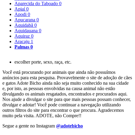
Aparecida do Taboado
0
Apiaí
0
Apodi
0
Apucarana
0
Aquidabã
0
Aquidauana
0
Aquiraz
0
Aracaju
1
Palmas
0
escolher porte, sexo, raça, etc.
Você está procurando por animais que ainda não possuímos
anúncios para esta pesquisa. Provavelmente o site de adoção de cães
e gatos Adote Bicho ainda não seja muito conhecido na sua cidade
e, por isto, as pessoas envolvidas na causa animal não estão
divulgando os animais resgatados, encontrados e procurados aqui.
Nos ajude a divulgar o site para que mais pessoas possam conhecer,
divulgar e adotar! Você pode continuar a navegação utilizando
outros filtros do site para encontrar o que procura. Agradecemos
muito pela visita. ADOTE, não Compre!!
Segue a gente no Instagram
@adotebicho