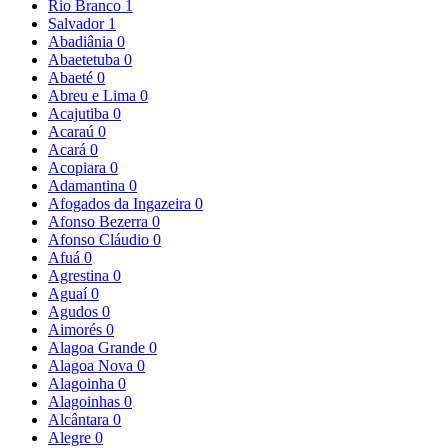
Rio Branco
1
Salvador
1
Abadiânia
0
Abaetetuba
0
Abaeté
0
Abreu e Lima
0
Acajutiba
0
Acaraú
0
Acará
0
Acopiara
0
Adamantina
0
Afogados da Ingazeira
0
Afonso Bezerra
0
Afonso Cláudio
0
Afuá
0
Agrestina
0
Aguaí
0
Agudos
0
Aimorés
0
Alagoa Grande
0
Alagoa Nova
0
Alagoinha
0
Alagoinhas
0
Alcântara
0
Alegre
0