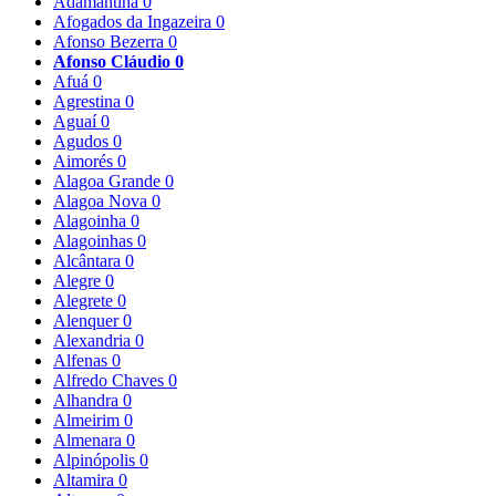
Adamantina
0
Afogados da Ingazeira
0
Afonso Bezerra
0
Afonso Cláudio
0
Afuá
0
Agrestina
0
Aguaí
0
Agudos
0
Aimorés
0
Alagoa Grande
0
Alagoa Nova
0
Alagoinha
0
Alagoinhas
0
Alcântara
0
Alegre
0
Alegrete
0
Alenquer
0
Alexandria
0
Alfenas
0
Alfredo Chaves
0
Alhandra
0
Almeirim
0
Almenara
0
Alpinópolis
0
Altamira
0