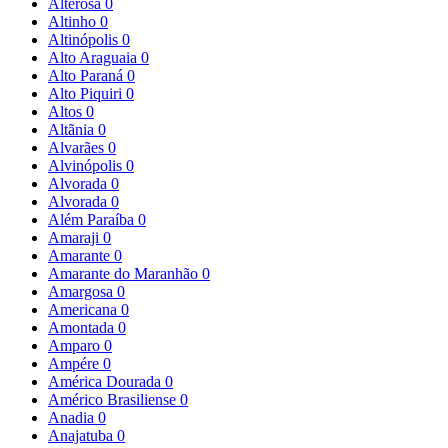
Alterosa
0
Altinho
0
Altinópolis
0
Alto Araguaia
0
Alto Paraná
0
Alto Piquiri
0
Altos
0
Altãnia
0
Alvarães
0
Alvinópolis
0
Alvorada
0
Alvorada
0
Além Paraíba
0
Amaraji
0
Amarante
0
Amarante do Maranhão
0
Amargosa
0
Americana
0
Amontada
0
Amparo
0
Ampére
0
América Dourada
0
Américo Brasiliense
0
Anadia
0
Anajatuba
0