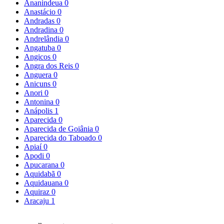
Ananindeua
0
Anastácio
0
Andradas
0
Andradina
0
Andrelândia
0
Angatuba
0
Angicos
0
Angra dos Reis
0
Anguera
0
Anicuns
0
Anori
0
Antonina
0
Anápolis
1
Aparecida
0
Aparecida de Goiânia
0
Aparecida do Taboado
0
Apiaí
0
Apodi
0
Apucarana
0
Aquidabã
0
Aquidauana
0
Aquiraz
0
Aracaju
1