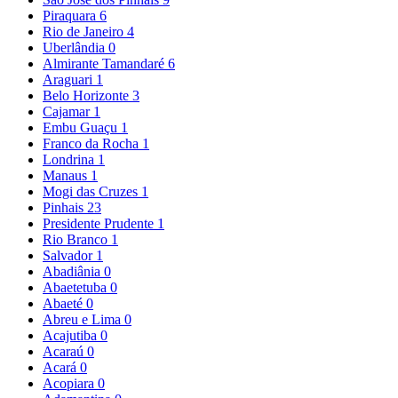
Piraquara
6
Rio de Janeiro
4
Uberlândia
0
Almirante Tamandaré
6
Araguari
1
Belo Horizonte
3
Cajamar
1
Embu Guaçu
1
Franco da Rocha
1
Londrina
1
Manaus
1
Mogi das Cruzes
1
Pinhais
23
Presidente Prudente
1
Rio Branco
1
Salvador
1
Abadiânia
0
Abaetetuba
0
Abaeté
0
Abreu e Lima
0
Acajutiba
0
Acaraú
0
Acará
0
Acopiara
0