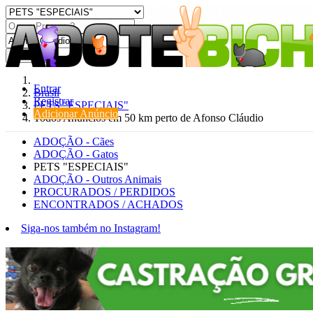
Procurar
Entrar
Brasil
Registrar
PETS "ESPECIAIS"
Adicionar Anúncio
Todos Anúncios em 50 km perto de Afonso Cláudio
ADOÇÃO - Cães
ADOÇÃO - Gatos
PETS "ESPECIAIS"
ADOÇÃO - Outros Animais
PROCURADOS / PERDIDOS
ENCONTRADOS / ACHADOS
Siga-nos também no Instagram!