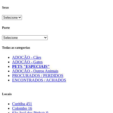
Sexo
Porte
Todas as categorias
ADOÇÃO - Cães
ADOÇÃO - Gatos
PETS "ESPECIAIS"
ADOÇÃO - Outros Animais
PROCURADOS / PERDIDOS
ENCONTRADOS / ACHADOS
Locais
Curitiba
451
Colombo
16
São José dos Pinhais
9