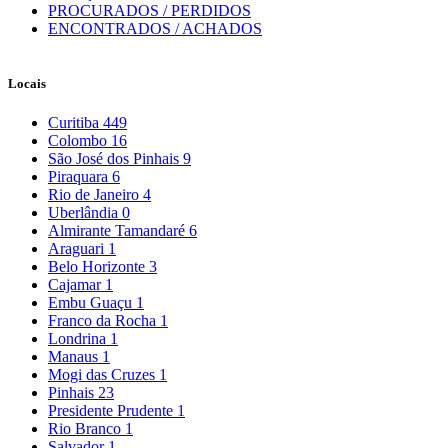
PROCURADOS / PERDIDOS
ENCONTRADOS / ACHADOS
Locais
Curitiba
449
Colombo
16
São José dos Pinhais
9
Piraquara
6
Rio de Janeiro
4
Uberlândia
0
Almirante Tamandaré
6
Araguari
1
Belo Horizonte
3
Cajamar
1
Embu Guaçu
1
Franco da Rocha
1
Londrina
1
Manaus
1
Mogi das Cruzes
1
Pinhais
23
Presidente Prudente
1
Rio Branco
1
Salvador
1