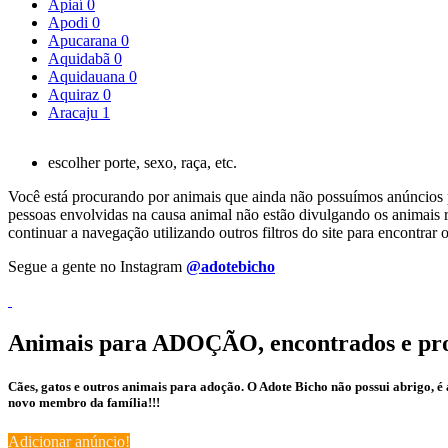
Apiaí
0
Apodi
0
Apucarana
0
Aquidabã
0
Aquidauana
0
Aquiraz
0
Aracaju
1
escolher porte, sexo, raça, etc.
Você está procurando por animais que ainda não possuímos anúncios pa
pessoas envolvidas na causa animal não estão divulgando os animais r
continuar a navegação utilizando outros filtros do site para encontr
Segue a gente no Instagram
@adotebicho
Animais para ADOÇÃO, encontrados e pr
Cães, gatos e outros animais para adoção. O Adote Bicho não possui abrigo, 
novo membro da família!!!
Adicionar anúncio!