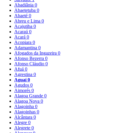
Abadiânia
0
Abaetetuba
0
Abaeté
0
Abreu e Lima
0
Acajutiba
0
Acaraú
0
Acará
0
Acopiara
0
Adamantina
0
Afogados da Ingazeira
0
Afonso Bezerra
0
Afonso Cláudio
0
Afuá
0
Agrestina
0
Aguaí
0
Agudos
0
Aimorés
0
Alagoa Grande
0
Alagoa Nova
0
Alagoinha
0
Alagoinhas
0
Alcântara
0
Alegre
0
Alegrete
0