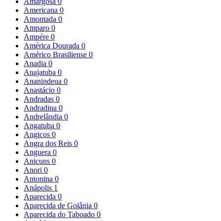
Amargosa
0
Americana
0
Amontada
0
Amparo
0
Ampére
0
América Dourada
0
Américo Brasiliense
0
Anadia
0
Anajatuba
0
Ananindeua
0
Anastácio
0
Andradas
0
Andradina
0
Andrelândia
0
Angatuba
0
Angicos
0
Angra dos Reis
0
Anguera
0
Anicuns
0
Anori
0
Antonina
0
Anápolis
1
Aparecida
0
Aparecida de Goiânia
0
Aparecida do Taboado
0