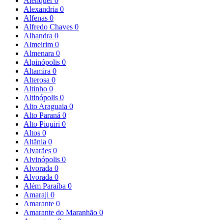
Alenquer
0
Alexandria
0
Alfenas
0
Alfredo Chaves
0
Alhandra
0
Almeirim
0
Almenara
0
Alpinópolis
0
Altamira
0
Alterosa
0
Altinho
0
Altinópolis
0
Alto Araguaia
0
Alto Paraná
0
Alto Piquiri
0
Altos
0
Altãnia
0
Alvarães
0
Alvinópolis
0
Alvorada
0
Alvorada
0
Além Paraíba
0
Amaraji
0
Amarante
0
Amarante do Maranhão
0