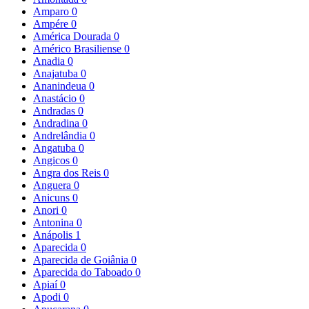
Amparo
0
Ampére
0
América Dourada
0
Américo Brasiliense
0
Anadia
0
Anajatuba
0
Ananindeua
0
Anastácio
0
Andradas
0
Andradina
0
Andrelândia
0
Angatuba
0
Angicos
0
Angra dos Reis
0
Anguera
0
Anicuns
0
Anori
0
Antonina
0
Anápolis
1
Aparecida
0
Aparecida de Goiânia
0
Aparecida do Taboado
0
Apiaí
0
Apodi
0