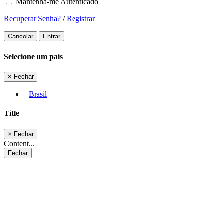
Mantenha-me Autenticado
Recuperar Senha?
/
Registrar
Cancelar
Entrar
Selecione um país
×
Fechar
Brasil
Title
×
Fechar
Content...
Fechar