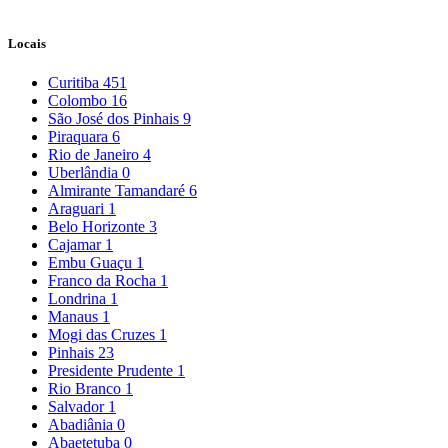
Locais
Curitiba
451
Colombo
16
São José dos Pinhais
9
Piraquara
6
Rio de Janeiro
4
Uberlândia
0
Almirante Tamandaré
6
Araguari
1
Belo Horizonte
3
Cajamar
1
Embu Guaçu
1
Franco da Rocha
1
Londrina
1
Manaus
1
Mogi das Cruzes
1
Pinhais
23
Presidente Prudente
1
Rio Branco
1
Salvador
1
Abadiânia
0
Abaetetuba
0