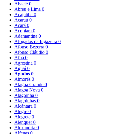
Abaeté
0
Abreu e Lima
0
Acajutiba
0
Acaraú
0
Acará
0
Acopiara
0
Adamantina
0
Afogados da Ingazeira
0
Afonso Bezerra
0
Afonso Cláudio
0
Afuá
0
Agrestina
0
Aguaí
0
Agudos
0
Aimorés
0
Alagoa Grande
0
Alagoa Nova
0
Alagoinha
0
Alagoinhas
0
Alcântara
0
Alegre
0
Alegrete
0
Alenquer
0
Alexandria
0
Alfenas
0