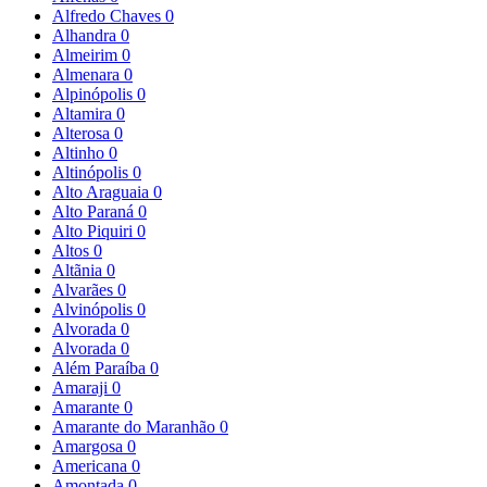
Alfredo Chaves
0
Alhandra
0
Almeirim
0
Almenara
0
Alpinópolis
0
Altamira
0
Alterosa
0
Altinho
0
Altinópolis
0
Alto Araguaia
0
Alto Paraná
0
Alto Piquiri
0
Altos
0
Altãnia
0
Alvarães
0
Alvinópolis
0
Alvorada
0
Alvorada
0
Além Paraíba
0
Amaraji
0
Amarante
0
Amarante do Maranhão
0
Amargosa
0
Americana
0
Amontada
0