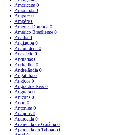
Americana
0
Amontada
0
Amparo
0
Ampére
0
América Dourada
0
Américo Brasiliense
0
Anadia
0
Anajatuba
0
Ananindeua
0
Anastácio
0
Andradas
0
Andradina
0
Andrelândia
0
Angatuba
0
Angicos
0
Angra dos Reis
0
Anguera
0
Anicuns
0
Anori
0
Antonina
0
Anápolis
0
Aparecida
0
Aparecida de Goiânia
0
Aparecida do Taboado
0