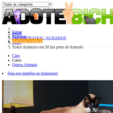
Procurar
Entrar
Brasil
Registrar
ENCONTRADOS / ACHADOS
Adicionar Anúncio
Gatos
Todos Anúncios em 50 km perto de Aimorés
Cães
Gatos
Outros Animais
Siga-nos também no Instagram!