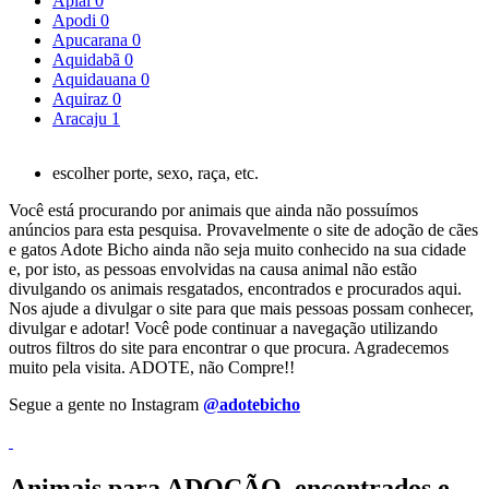
Apiaí
0
Apodi
0
Apucarana
0
Aquidabã
0
Aquidauana
0
Aquiraz
0
Aracaju
1
escolher porte, sexo, raça, etc.
Você está procurando por animais que ainda não possuímos
anúncios para esta pesquisa. Provavelmente o site de adoção de cães
e gatos Adote Bicho ainda não seja muito conhecido na sua cidade
e, por isto, as pessoas envolvidas na causa animal não estão
divulgando os animais resgatados, encontrados e procurados aqui.
Nos ajude a divulgar o site para que mais pessoas possam conhecer,
divulgar e adotar! Você pode continuar a navegação utilizando
outros filtros do site para encontrar o que procura. Agradecemos
muito pela visita. ADOTE, não Compre!!
Segue a gente no Instagram
@adotebicho
Animais para ADOÇÃO, encontrados e