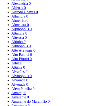
Alexandria
0
Alfenas
0
Alfredo Chaves
0
Alhandra
0
Almeirim
0
Almenara
0
Alpinópolis
0
Altamira
0
Alterosa
0
Altinho
0
Altinópolis
0
Alto Araguaia
0
Alto Paraná
0
Alto Piquiri
0
Altos
0
Altãnia
0
Alvarães
0
Alvinópolis
0
Alvorada
0
Alvorada
0
Além Paraíba
0
Amaraji
0
Amarante
0
Amarante do Maranhão
0
Amargosa
0