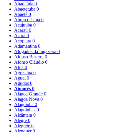
Abadiânia
0
Abaetetuba
0
Abaeté
0
Abreu e Lima
0
Acajutiba
0
Acaraú
0
Acará
0
Acopiara
0
Adamantina
0
Afogados da Ingazeira
0
Afonso Bezerra
0
Afonso Cláudio
0
Afuá
0
Agrestina
0
Aguaí
0
Agudos
0
Aimorés
0
Alagoa Grande
0
Alagoa Nova
0
Alagoinha
0
Alagoinhas
0
Alcântara
0
Alegre
0
Alegrete
0
Alenquer
0