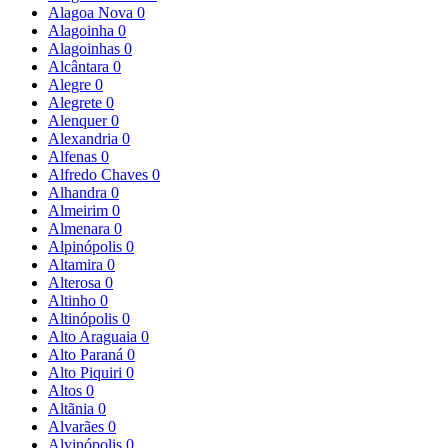
Alagoa Nova
0
Alagoinha
0
Alagoinhas
0
Alcântara
0
Alegre
0
Alegrete
0
Alenquer
0
Alexandria
0
Alfenas
0
Alfredo Chaves
0
Alhandra
0
Almeirim
0
Almenara
0
Alpinópolis
0
Altamira
0
Alterosa
0
Altinho
0
Altinópolis
0
Alto Araguaia
0
Alto Paraná
0
Alto Piquiri
0
Altos
0
Altãnia
0
Alvarães
0
Alvinópolis
0