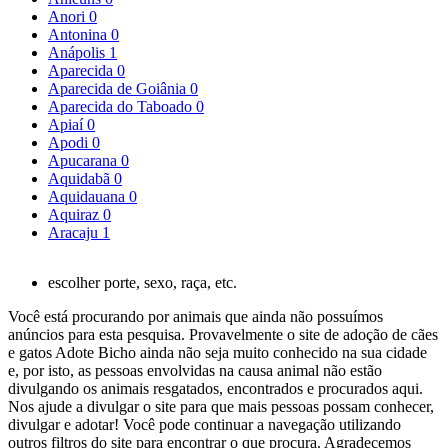
Anori
0
Antonina
0
Anápolis
1
Aparecida
0
Aparecida de Goiânia
0
Aparecida do Taboado
0
Apiaí
0
Apodi
0
Apucarana
0
Aquidabã
0
Aquidauana
0
Aquiraz
0
Aracaju
1
escolher porte, sexo, raça, etc.
Você está procurando por animais que ainda não possuímos
anúncios para esta pesquisa. Provavelmente o site de adoção de cães
e gatos Adote Bicho ainda não seja muito conhecido na sua cidade
e, por isto, as pessoas envolvidas na causa animal não estão
divulgando os animais resgatados, encontrados e procurados aqui.
Nos ajude a divulgar o site para que mais pessoas possam conhecer,
divulgar e adotar! Você pode continuar a navegação utilizando
outros filtros do site para encontrar o que procura. Agradecemos