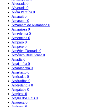
Alvorada
0
Alvorada
0
Além Paraíba
0
Amaraji
0
Amarante
0
Amarante do Maranhão
0
Amargosa
0
Americana
0
Amontada
0
Amparo
0
Ampére
0
América Dourada
0
Américo Brasiliense
0
Anadia
0
Anajatuba
0
Ananindeua
0
Anastácio
0
Andradas
0
Andradina
0
Andrelândia
0
Angatuba
0
Angicos
0
Angra dos Reis
0
Anguera
0
Anicuns
0