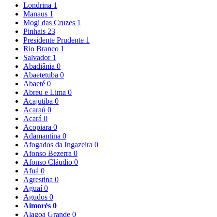
Londrina
1
Manaus
1
Mogi das Cruzes
1
Pinhais
23
Presidente Prudente
1
Rio Branco
1
Salvador
1
Abadiânia
0
Abaetetuba
0
Abaeté
0
Abreu e Lima
0
Acajutiba
0
Acaraú
0
Acará
0
Acopiara
0
Adamantina
0
Afogados da Ingazeira
0
Afonso Bezerra
0
Afonso Cláudio
0
Afuá
0
Agrestina
0
Aguaí
0
Agudos
0
Aimorés
0
Alagoa Grande
0