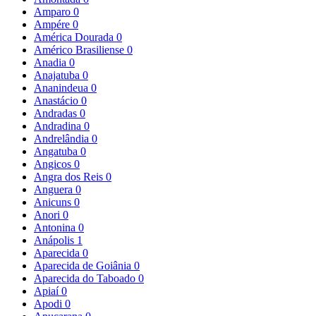
Amparo
0
Ampére
0
América Dourada
0
Américo Brasiliense
0
Anadia
0
Anajatuba
0
Ananindeua
0
Anastácio
0
Andradas
0
Andradina
0
Andrelândia
0
Angatuba
0
Angicos
0
Angra dos Reis
0
Anguera
0
Anicuns
0
Anori
0
Antonina
0
Anápolis
1
Aparecida
0
Aparecida de Goiânia
0
Aparecida do Taboado
0
Apiaí
0
Apodi
0