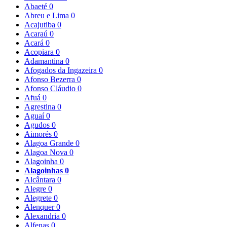
Abaeté
0
Abreu e Lima
0
Acajutiba
0
Acaraú
0
Acará
0
Acopiara
0
Adamantina
0
Afogados da Ingazeira
0
Afonso Bezerra
0
Afonso Cláudio
0
Afuá
0
Agrestina
0
Aguaí
0
Agudos
0
Aimorés
0
Alagoa Grande
0
Alagoa Nova
0
Alagoinha
0
Alagoinhas
0
Alcântara
0
Alegre
0
Alegrete
0
Alenquer
0
Alexandria
0
Alfenas
0