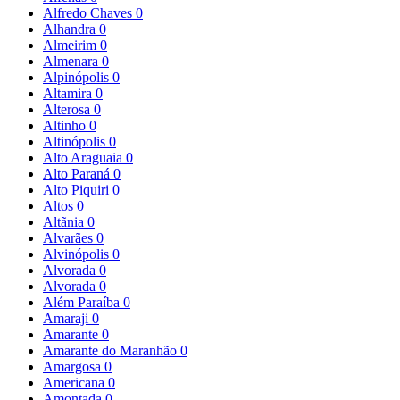
Alfredo Chaves
0
Alhandra
0
Almeirim
0
Almenara
0
Alpinópolis
0
Altamira
0
Alterosa
0
Altinho
0
Altinópolis
0
Alto Araguaia
0
Alto Paraná
0
Alto Piquiri
0
Altos
0
Altãnia
0
Alvarães
0
Alvinópolis
0
Alvorada
0
Alvorada
0
Além Paraíba
0
Amaraji
0
Amarante
0
Amarante do Maranhão
0
Amargosa
0
Americana
0
Amontada
0