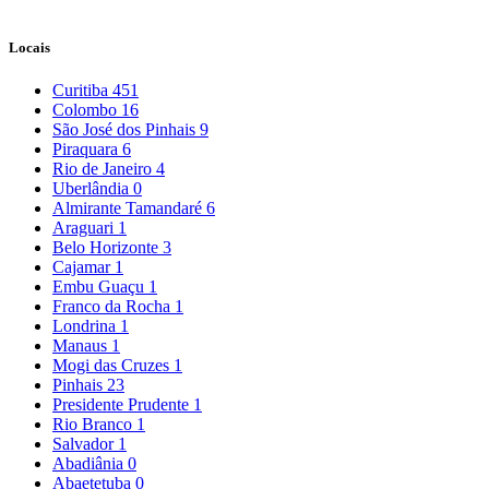
Locais
Curitiba
451
Colombo
16
São José dos Pinhais
9
Piraquara
6
Rio de Janeiro
4
Uberlândia
0
Almirante Tamandaré
6
Araguari
1
Belo Horizonte
3
Cajamar
1
Embu Guaçu
1
Franco da Rocha
1
Londrina
1
Manaus
1
Mogi das Cruzes
1
Pinhais
23
Presidente Prudente
1
Rio Branco
1
Salvador
1
Abadiânia
0
Abaetetuba
0