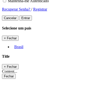
Mantenha-me Autenticado
Recuperar Senha?
/
Registrar
Cancelar
Entrar
Selecione um país
×
Fechar
Brasil
Title
×
Fechar
Content...
Fechar