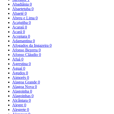
Abadiânia
0
Abaetetuba
0
Abaeté
0
Abreu e Lima
0
Acajutiba
0
Acaraú
0
Acará
0
Acopiara
0
Adamantina
0
Afogados da Ingazeira
0
Afonso Bezerra
0
Afonso Cláudio
0
Afuá
0
Agrestina
0
Aguaí
0
Agudos
0
Aimorés
0
Alagoa Grande
0
Alagoa Nova
0
Alagoinha
0
Alagoinhas
0
Alcântara
0
Alegre
0
Alegrete
0