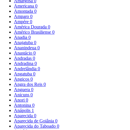
Amargosa
0
Americana
0
Amontada
0
Amparo
0
Ampére
0
América Dourada
0
Américo Brasiliense
0
Anadia
0
Anajatuba
0
Ananindeua
0
Anastácio
0
Andradas
0
Andradina
0
Andrelândia
0
Angatuba
0
Angicos
0
Angra dos Reis
0
Anguera
0
Anicuns
0
Anori
0
Antonina
0
Anápolis
1
Aparecida
0
Aparecida de Goiânia
0
Aparecida do Taboado
0