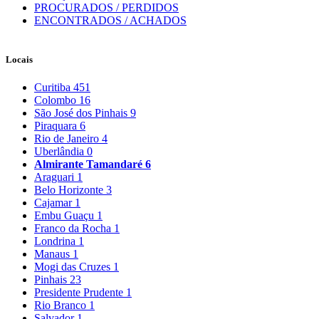
PROCURADOS / PERDIDOS
ENCONTRADOS / ACHADOS
Locais
Curitiba
451
Colombo
16
São José dos Pinhais
9
Piraquara
6
Rio de Janeiro
4
Uberlândia
0
Almirante Tamandaré
6
Araguari
1
Belo Horizonte
3
Cajamar
1
Embu Guaçu
1
Franco da Rocha
1
Londrina
1
Manaus
1
Mogi das Cruzes
1
Pinhais
23
Presidente Prudente
1
Rio Branco
1
Salvador
1