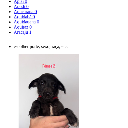
Apiaí
0
Apodi
0
Apucarana
0
Aquidabã
0
Aquidauana
0
Aquiraz
0
Aracaju
1
escolher porte, sexo, raça, etc.