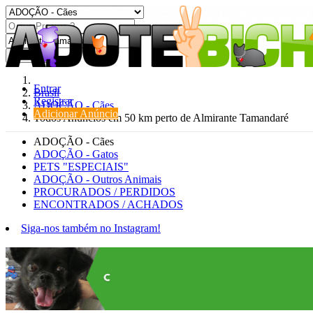
Procurar
Entrar
Brasil
Registrar
ADOÇÃO - Cães
Adicionar Anúncio
Todos Anúncios em 50 km perto de Almirante Tamandaré
ADOÇÃO - Cães
ADOÇÃO - Gatos
PETS "ESPECIAIS"
ADOÇÃO - Outros Animais
PROCURADOS / PERDIDOS
ENCONTRADOS / ACHADOS
Siga-nos também no Instagram!