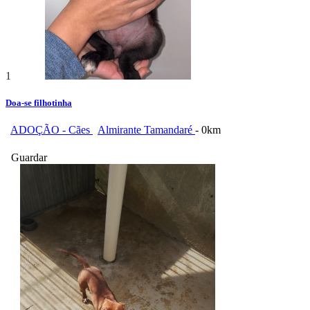
1
Doa-se filhotinha
ADOÇÃO - Cães
Almirante Tamandaré
- 0km
Guardar