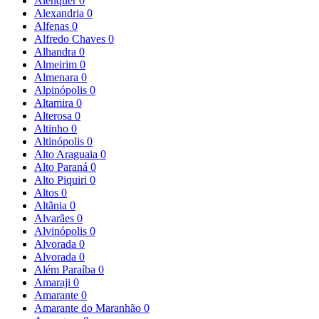
Alenquer
0
Alexandria
0
Alfenas
0
Alfredo Chaves
0
Alhandra
0
Almeirim
0
Almenara
0
Alpinópolis
0
Altamira
0
Alterosa
0
Altinho
0
Altinópolis
0
Alto Araguaia
0
Alto Paraná
0
Alto Piquiri
0
Altos
0
Altãnia
0
Alvarães
0
Alvinópolis
0
Alvorada
0
Alvorada
0
Além Paraíba
0
Amaraji
0
Amarante
0
Amarante do Maranhão
0