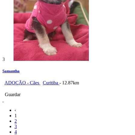
3
Samantha
ADOÇÃO - Cães
Curitiba
- 12.87km
Guardar
‹
1
2
3
4