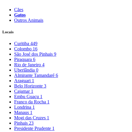
Cães
Gatos
Outros Animais
Locais
Curitiba
449
Colombo
16
São José dos Pinhais
9
Piraquara
6
Rio de Janeiro
4
Uberlândia
0
Almirante Tamandaré
6
Araguari
1
Belo Horizonte
3
Cajamar
1
Embu Guaçu
1
Franco da Rocha
1
Londrina
1
Manaus
1
Mogi das Cruzes
1
Pinhais
23
Presidente Prudente
1