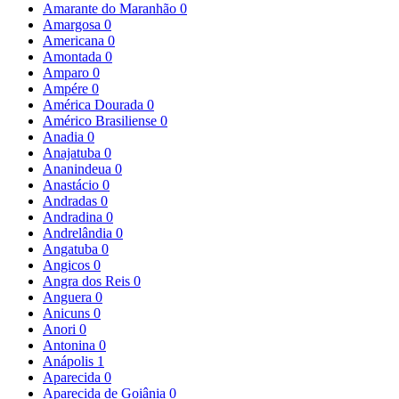
Amarante do Maranhão
0
Amargosa
0
Americana
0
Amontada
0
Amparo
0
Ampére
0
América Dourada
0
Américo Brasiliense
0
Anadia
0
Anajatuba
0
Ananindeua
0
Anastácio
0
Andradas
0
Andradina
0
Andrelândia
0
Angatuba
0
Angicos
0
Angra dos Reis
0
Anguera
0
Anicuns
0
Anori
0
Antonina
0
Anápolis
1
Aparecida
0
Aparecida de Goiânia
0