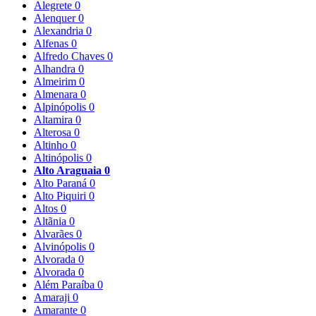
Alegrete
0
Alenquer
0
Alexandria
0
Alfenas
0
Alfredo Chaves
0
Alhandra
0
Almeirim
0
Almenara
0
Alpinópolis
0
Altamira
0
Alterosa
0
Altinho
0
Altinópolis
0
Alto Araguaia
0
Alto Paraná
0
Alto Piquiri
0
Altos
0
Altãnia
0
Alvarães
0
Alvinópolis
0
Alvorada
0
Alvorada
0
Além Paraíba
0
Amaraji
0
Amarante
0