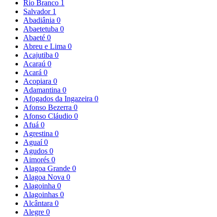
Rio Branco
1
Salvador
1
Abadiânia
0
Abaetetuba
0
Abaeté
0
Abreu e Lima
0
Acajutiba
0
Acaraú
0
Acará
0
Acopiara
0
Adamantina
0
Afogados da Ingazeira
0
Afonso Bezerra
0
Afonso Cláudio
0
Afuá
0
Agrestina
0
Aguaí
0
Agudos
0
Aimorés
0
Alagoa Grande
0
Alagoa Nova
0
Alagoinha
0
Alagoinhas
0
Alcântara
0
Alegre
0