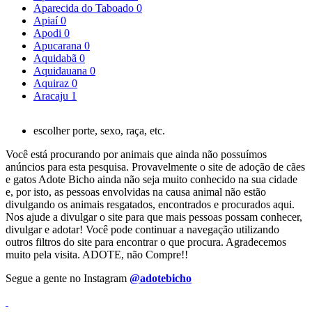
Aparecida do Taboado
0
Apiaí
0
Apodi
0
Apucarana
0
Aquidabã
0
Aquidauana
0
Aquiraz
0
Aracaju
1
escolher porte, sexo, raça, etc.
Você está procurando por animais que ainda não possuímos
anúncios para esta pesquisa. Provavelmente o site de adoção de cães
e gatos Adote Bicho ainda não seja muito conhecido na sua cidade
e, por isto, as pessoas envolvidas na causa animal não estão
divulgando os animais resgatados, encontrados e procurados aqui.
Nos ajude a divulgar o site para que mais pessoas possam conhecer,
divulgar e adotar! Você pode continuar a navegação utilizando
outros filtros do site para encontrar o que procura. Agradecemos
muito pela visita. ADOTE, não Compre!!
Segue a gente no Instagram
@adotebicho