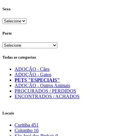
Sexo
Porte
Todas as categorias
ADOÇÃO - Cães
ADOÇÃO - Gatos
PETS "ESPECIAIS"
ADOÇÃO - Outros Animais
PROCURADOS / PERDIDOS
ENCONTRADOS / ACHADOS
Locais
Curitiba
451
Colombo
16
São José dos Pinhais
9