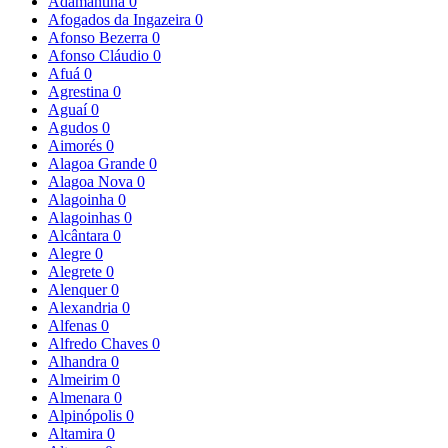
Adamantina
0
Afogados da Ingazeira
0
Afonso Bezerra
0
Afonso Cláudio
0
Afuá
0
Agrestina
0
Aguaí
0
Agudos
0
Aimorés
0
Alagoa Grande
0
Alagoa Nova
0
Alagoinha
0
Alagoinhas
0
Alcântara
0
Alegre
0
Alegrete
0
Alenquer
0
Alexandria
0
Alfenas
0
Alfredo Chaves
0
Alhandra
0
Almeirim
0
Almenara
0
Alpinópolis
0
Altamira
0