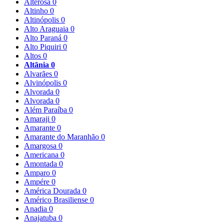
Alterosa
0
Altinho
0
Altinópolis
0
Alto Araguaia
0
Alto Paraná
0
Alto Piquiri
0
Altos
0
Altãnia
0
Alvarães
0
Alvinópolis
0
Alvorada
0
Alvorada
0
Além Paraíba
0
Amaraji
0
Amarante
0
Amarante do Maranhão
0
Amargosa
0
Americana
0
Amontada
0
Amparo
0
Ampére
0
América Dourada
0
Américo Brasiliense
0
Anadia
0
Anajatuba
0