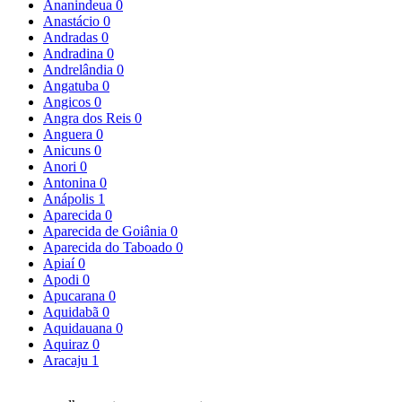
Ananindeua
0
Anastácio
0
Andradas
0
Andradina
0
Andrelândia
0
Angatuba
0
Angicos
0
Angra dos Reis
0
Anguera
0
Anicuns
0
Anori
0
Antonina
0
Anápolis
1
Aparecida
0
Aparecida de Goiânia
0
Aparecida do Taboado
0
Apiaí
0
Apodi
0
Apucarana
0
Aquidabã
0
Aquidauana
0
Aquiraz
0
Aracaju
1