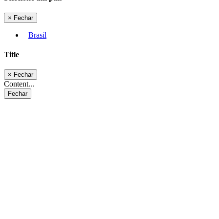
×
Fechar
Brasil
Title
×
Fechar
Content...
Fechar