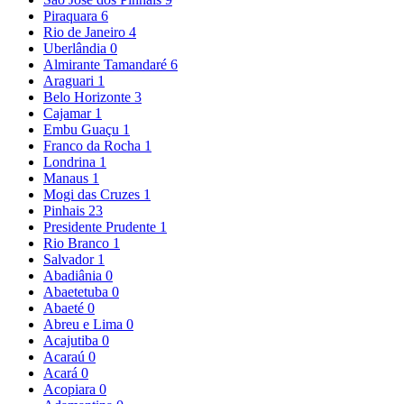
Piraquara
6
Rio de Janeiro
4
Uberlândia
0
Almirante Tamandaré
6
Araguari
1
Belo Horizonte
3
Cajamar
1
Embu Guaçu
1
Franco da Rocha
1
Londrina
1
Manaus
1
Mogi das Cruzes
1
Pinhais
23
Presidente Prudente
1
Rio Branco
1
Salvador
1
Abadiânia
0
Abaetetuba
0
Abaeté
0
Abreu e Lima
0
Acajutiba
0
Acaraú
0
Acará
0
Acopiara
0