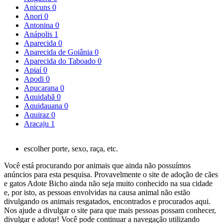
Anicuns
0
Anori
0
Antonina
0
Anápolis
1
Aparecida
0
Aparecida de Goiânia
0
Aparecida do Taboado
0
Apiaí
0
Apodi
0
Apucarana
0
Aquidabã
0
Aquidauana
0
Aquiraz
0
Aracaju
1
escolher porte, sexo, raça, etc.
Você está procurando por animais que ainda não possuímos
anúncios para esta pesquisa. Provavelmente o site de adoção de cães
e gatos Adote Bicho ainda não seja muito conhecido na sua cidade
e, por isto, as pessoas envolvidas na causa animal não estão
divulgando os animais resgatados, encontrados e procurados aqui.
Nos ajude a divulgar o site para que mais pessoas possam conhecer,
divulgar e adotar! Você pode continuar a navegação utilizando