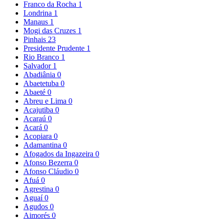
Franco da Rocha
1
Londrina
1
Manaus
1
Mogi das Cruzes
1
Pinhais
23
Presidente Prudente
1
Rio Branco
1
Salvador
1
Abadiânia
0
Abaetetuba
0
Abaeté
0
Abreu e Lima
0
Acajutiba
0
Acaraú
0
Acará
0
Acopiara
0
Adamantina
0
Afogados da Ingazeira
0
Afonso Bezerra
0
Afonso Cláudio
0
Afuá
0
Agrestina
0
Aguaí
0
Agudos
0
Aimorés
0