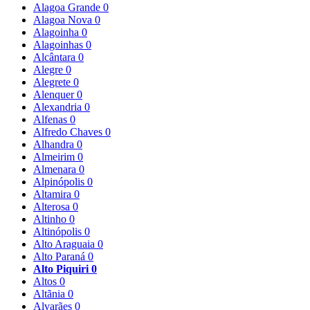
Alagoa Grande
0
Alagoa Nova
0
Alagoinha
0
Alagoinhas
0
Alcântara
0
Alegre
0
Alegrete
0
Alenquer
0
Alexandria
0
Alfenas
0
Alfredo Chaves
0
Alhandra
0
Almeirim
0
Almenara
0
Alpinópolis
0
Altamira
0
Alterosa
0
Altinho
0
Altinópolis
0
Alto Araguaia
0
Alto Paraná
0
Alto Piquiri
0
Altos
0
Altãnia
0
Alvarães
0