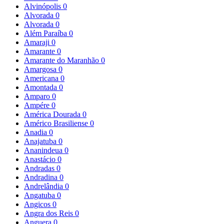
Alvinópolis
0
Alvorada
0
Alvorada
0
Além Paraíba
0
Amaraji
0
Amarante
0
Amarante do Maranhão
0
Amargosa
0
Americana
0
Amontada
0
Amparo
0
Ampére
0
América Dourada
0
Américo Brasiliense
0
Anadia
0
Anajatuba
0
Ananindeua
0
Anastácio
0
Andradas
0
Andradina
0
Andrelândia
0
Angatuba
0
Angicos
0
Angra dos Reis
0
Anguera
0