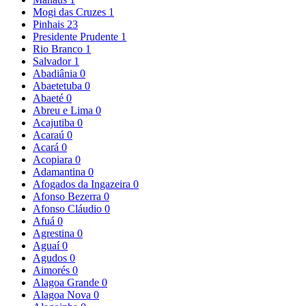
Mogi das Cruzes
1
Pinhais
23
Presidente Prudente
1
Rio Branco
1
Salvador
1
Abadiânia
0
Abaetetuba
0
Abaeté
0
Abreu e Lima
0
Acajutiba
0
Acaraú
0
Acará
0
Acopiara
0
Adamantina
0
Afogados da Ingazeira
0
Afonso Bezerra
0
Afonso Cláudio
0
Afuá
0
Agrestina
0
Aguaí
0
Agudos
0
Aimorés
0
Alagoa Grande
0
Alagoa Nova
0