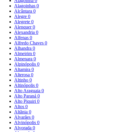
Alagoinha
0
Alagoinhas
0
Alcântara
0
Alegre
0
Alegrete
0
Alenquer
0
Alexandria
0
Alfenas
0
Alfredo Chaves
0
Alhandra
0
Almeirim
0
Almenara
0
Alpinópolis
0
Altamira
0
Alterosa
0
Altinho
0
Altinópolis
0
Alto Araguaia
0
Alto Paraná
0
Alto Piquiri
0
Altos
0
Altãnia
0
Alvarães
0
Alvinópolis
0
Alvorada
0