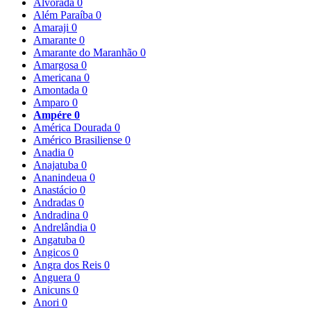
Alvorada
0
Além Paraíba
0
Amaraji
0
Amarante
0
Amarante do Maranhão
0
Amargosa
0
Americana
0
Amontada
0
Amparo
0
Ampére
0
América Dourada
0
Américo Brasiliense
0
Anadia
0
Anajatuba
0
Ananindeua
0
Anastácio
0
Andradas
0
Andradina
0
Andrelândia
0
Angatuba
0
Angicos
0
Angra dos Reis
0
Anguera
0
Anicuns
0
Anori
0