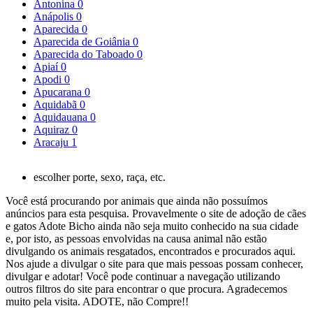
Antonina
0
Anápolis
0
Aparecida
0
Aparecida de Goiânia
0
Aparecida do Taboado
0
Apiaí
0
Apodi
0
Apucarana
0
Aquidabã
0
Aquidauana
0
Aquiraz
0
Aracaju
1
escolher porte, sexo, raça, etc.
Você está procurando por animais que ainda não possuímos
anúncios para esta pesquisa. Provavelmente o site de adoção de cães
e gatos Adote Bicho ainda não seja muito conhecido na sua cidade
e, por isto, as pessoas envolvidas na causa animal não estão
divulgando os animais resgatados, encontrados e procurados aqui.
Nos ajude a divulgar o site para que mais pessoas possam conhecer,
divulgar e adotar! Você pode continuar a navegação utilizando
outros filtros do site para encontrar o que procura. Agradecemos
muito pela visita. ADOTE, não Compre!!