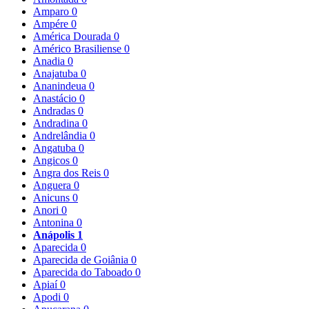
Amparo
0
Ampére
0
América Dourada
0
Américo Brasiliense
0
Anadia
0
Anajatuba
0
Ananindeua
0
Anastácio
0
Andradas
0
Andradina
0
Andrelândia
0
Angatuba
0
Angicos
0
Angra dos Reis
0
Anguera
0
Anicuns
0
Anori
0
Antonina
0
Anápolis
1
Aparecida
0
Aparecida de Goiânia
0
Aparecida do Taboado
0
Apiaí
0
Apodi
0