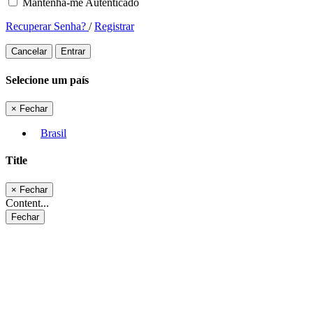
Mantenha-me Autenticado
Recuperar Senha?
/
Registrar
Cancelar
Entrar
Selecione um país
×
Fechar
Brasil
Title
×
Fechar
Content...
Fechar