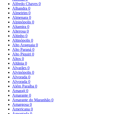
Alfredo Chaves
0
Alhandra
0
Almeirim
0
Almenara
0
Alpinópolis
0
Altamira
0
Alterosa
0
Altinho
0
Altinópolis
0
Alto Araguaia
0
Alto Paraná
0
Alto Piquiri
0
Altos
0
Altãnia
0
Alvarães
0
Alvinópolis
0
Alvorada
0
Alvorada
0
Além Paraíba
0
Amaraji
0
Amarante
0
Amarante do Maranhão
0
Amargosa
0
Americana
0
Amontada
0