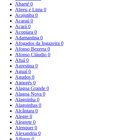
Abaeté
0
Abreu e Lima
0
Acajutiba
0
Acaraú
0
Acará
0
Acopiara
0
Adamantina
0
Afogados da Ingazeira
0
Afonso Bezerra
0
Afonso Cláudio
0
Afuá
0
Agrestina
0
Aguaí
0
Agudos
0
Aimorés
0
Alagoa Grande
0
Alagoa Nova
0
Alagoinha
0
Alagoinhas
0
Alcântara
0
Alegre
0
Alegrete
0
Alenquer
0
Alexandria
0
Alfenas
0