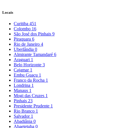
Locais
Curitiba
451
Colombo
16
São José dos Pinhais
9
Piraquara
6
Rio de Janeiro
4
Uberlândia
0
Almirante Tamandaré
6
Araguari
1
Belo Horizonte
3
Cajamar
1
Embu Guaçu
1
Franco da Rocha
1
Londrina
1
Manaus
1
Mogi das Cruzes
1
Pinhais
23
Presidente Prudente
1
Rio Branco
1
Salvador
1
Abadiânia
0
Abaetetuba
0