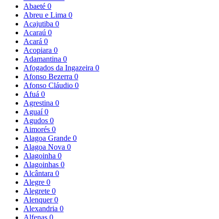
Abaeté
0
Abreu e Lima
0
Acajutiba
0
Acaraú
0
Acará
0
Acopiara
0
Adamantina
0
Afogados da Ingazeira
0
Afonso Bezerra
0
Afonso Cláudio
0
Afuá
0
Agrestina
0
Aguaí
0
Agudos
0
Aimorés
0
Alagoa Grande
0
Alagoa Nova
0
Alagoinha
0
Alagoinhas
0
Alcântara
0
Alegre
0
Alegrete
0
Alenquer
0
Alexandria
0
Alfenas
0