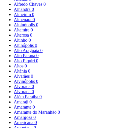
Alfredo Chaves
0
Alhandra
0
Almeirim
0
Almenara
0
Alpinópolis
0
Altamira
0
Alterosa
0
Altinho
0
Altinópolis
0
Alto Araguaia
0
Alto Paraná
0
Alto Piquiri
0
Altos
0
Altãnia
0
Alvarães
0
Alvinópolis
0
Alvorada
0
Alvorada
0
Além Paraíba
0
Amaraji
0
Amarante
0
Amarante do Maranhão
0
Amargosa
0
Americana
0
Amontada
0