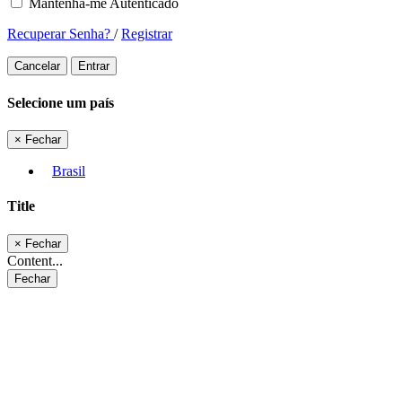
Mantenha-me Autenticado
Recuperar Senha?
/
Registrar
Cancelar
Entrar
Selecione um país
×
Fechar
Brasil
Title
×
Fechar
Content...
Fechar