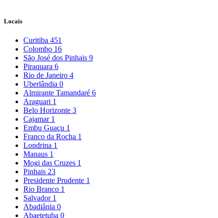
Locais
Curitiba
451
Colombo
16
São José dos Pinhais
9
Piraquara
6
Rio de Janeiro
4
Uberlândia
0
Almirante Tamandaré
6
Araguari
1
Belo Horizonte
3
Cajamar
1
Embu Guaçu
1
Franco da Rocha
1
Londrina
1
Manaus
1
Mogi das Cruzes
1
Pinhais
23
Presidente Prudente
1
Rio Branco
1
Salvador
1
Abadiânia
0
Abaetetuba
0