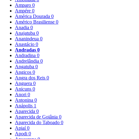
Amparo
0
Ampére
0
América Dourada
0
Américo Brasiliense
0
Anadia
0
Anajatuba
0
Ananindeua
0
Anastácio
0
Andradas
0
Andradina
0
Andrelândia
0
Angatuba
0
Angicos
0
Angra dos Reis
0
Anguera
0
Anicuns
0
Anori
0
Antonina
0
Anápolis
1
Aparecida
0
Aparecida de Goiânia
0
Aparecida do Taboado
0
Apiaí
0
Apodi
0