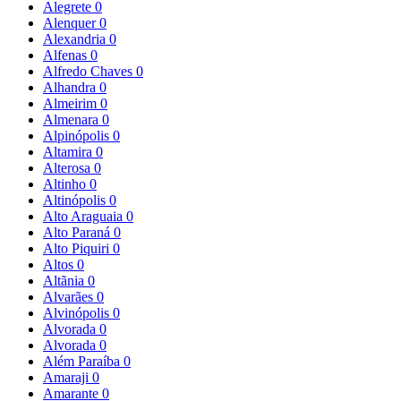
Alegrete
0
Alenquer
0
Alexandria
0
Alfenas
0
Alfredo Chaves
0
Alhandra
0
Almeirim
0
Almenara
0
Alpinópolis
0
Altamira
0
Alterosa
0
Altinho
0
Altinópolis
0
Alto Araguaia
0
Alto Paraná
0
Alto Piquiri
0
Altos
0
Altãnia
0
Alvarães
0
Alvinópolis
0
Alvorada
0
Alvorada
0
Além Paraíba
0
Amaraji
0
Amarante
0