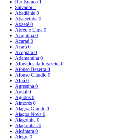
Rio Branco
1
Salvador
1
Abadiânia
0
Abaetetuba
0
Abaeté
0
Abreu e Lima
0
Acajutiba
0
Acaraú
0
Acará
0
Acopiara
0
Adamantina
0
Afogados da Ingazeira
0
Afonso Bezerra
0
Afonso Cláudio
0
Afuá
0
Agrestina
0
Aguaí
0
Agudos
0
Aimorés
0
Alagoa Grande
0
Alagoa Nova
0
Alagoinha
0
Alagoinhas
0
Alcântara
0
Alegre
0