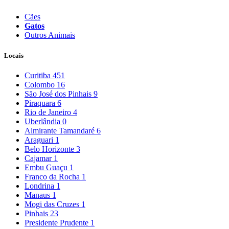
Cães
Gatos
Outros Animais
Locais
Curitiba
451
Colombo
16
São José dos Pinhais
9
Piraquara
6
Rio de Janeiro
4
Uberlândia
0
Almirante Tamandaré
6
Araguari
1
Belo Horizonte
3
Cajamar
1
Embu Guaçu
1
Franco da Rocha
1
Londrina
1
Manaus
1
Mogi das Cruzes
1
Pinhais
23
Presidente Prudente
1