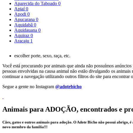
Aparecida do Taboado
0
Apiaí
0
Apodi
0
Apucarana
0
Aquidabã
0
Aquidauana
0
Aquiraz
0
Aracaju
1
escolher porte, sexo, raça, etc.
Você está procurando por animais que ainda não possuímos anúncios pa
pessoas envolvidas na causa animal não estão divulgando os animais r
continuar a navegação utilizando outros filtros do site para encontr
Segue a gente no Instagram
@adotebicho
Animais para ADOÇÃO, encontrados e pr
Cães, gatos e outros animais para adoção. O Adote Bicho não possui abrigo, 
novo membro da família!!!