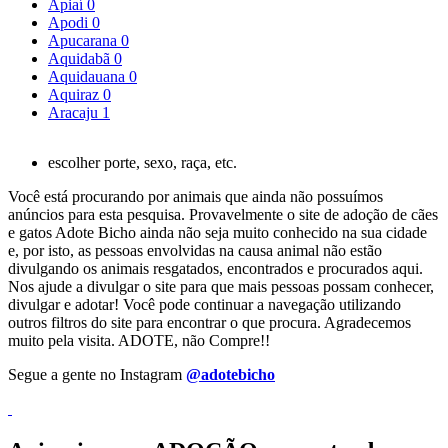
Apiaí
0
Apodi
0
Apucarana
0
Aquidabã
0
Aquidauana
0
Aquiraz
0
Aracaju
1
escolher porte, sexo, raça, etc.
Você está procurando por animais que ainda não possuímos
anúncios para esta pesquisa. Provavelmente o site de adoção de cães
e gatos Adote Bicho ainda não seja muito conhecido na sua cidade
e, por isto, as pessoas envolvidas na causa animal não estão
divulgando os animais resgatados, encontrados e procurados aqui.
Nos ajude a divulgar o site para que mais pessoas possam conhecer,
divulgar e adotar! Você pode continuar a navegação utilizando
outros filtros do site para encontrar o que procura. Agradecemos
muito pela visita. ADOTE, não Compre!!
Segue a gente no Instagram
@adotebicho