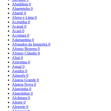
Abadiânia
0
Abaetetuba
0
Abaeté
0
Abreu e Lima
0
Acajutiba
0
Acaraú
0
Acará
0
Acopiara
0
Adamantina
0
Afogados da Ingazeira
0
Afonso Bezerra
0
Afonso Cláudio
0
Afuá
0
Agrestina
0
Aguaí
0
Agudos
0
Aimorés
0
Alagoa Grande
0
Alagoa Nova
0
Alagoinha
0
Alagoinhas
0
Alcântara
0
Alegre
0
Alegrete
0