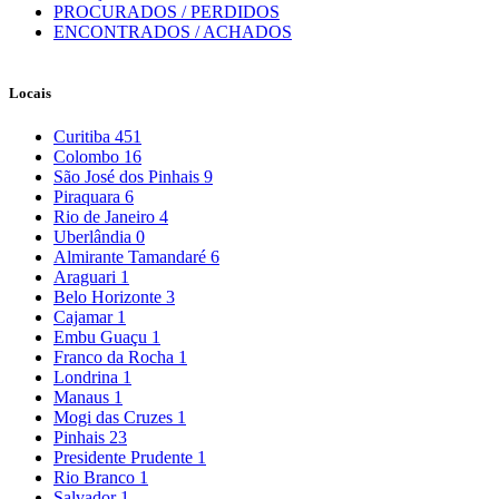
PROCURADOS / PERDIDOS
ENCONTRADOS / ACHADOS
Locais
Curitiba
451
Colombo
16
São José dos Pinhais
9
Piraquara
6
Rio de Janeiro
4
Uberlândia
0
Almirante Tamandaré
6
Araguari
1
Belo Horizonte
3
Cajamar
1
Embu Guaçu
1
Franco da Rocha
1
Londrina
1
Manaus
1
Mogi das Cruzes
1
Pinhais
23
Presidente Prudente
1
Rio Branco
1
Salvador
1