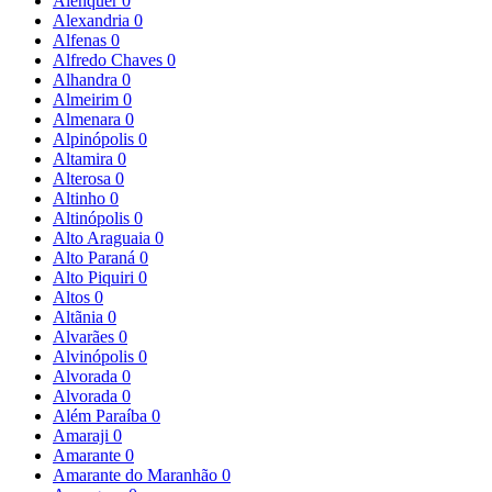
Alenquer
0
Alexandria
0
Alfenas
0
Alfredo Chaves
0
Alhandra
0
Almeirim
0
Almenara
0
Alpinópolis
0
Altamira
0
Alterosa
0
Altinho
0
Altinópolis
0
Alto Araguaia
0
Alto Paraná
0
Alto Piquiri
0
Altos
0
Altãnia
0
Alvarães
0
Alvinópolis
0
Alvorada
0
Alvorada
0
Além Paraíba
0
Amaraji
0
Amarante
0
Amarante do Maranhão
0