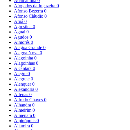
Adamantina
0
Afogados da Ingazeira
0
Afonso Bezerra
0
Afonso Cláudio
0
Afuá
0
Agrestina
0
Aguaí
0
Agudos
0
Aimorés
0
Alagoa Grande
0
Alagoa Nova
0
Alagoinha
0
Alagoinhas
0
Alcântara
0
Alegre
0
Alegrete
0
Alenquer
0
Alexandria
0
Alfenas
0
Alfredo Chaves
0
Alhandra
0
Almeirim
0
Almenara
0
Alpinópolis
0
Altamira
0