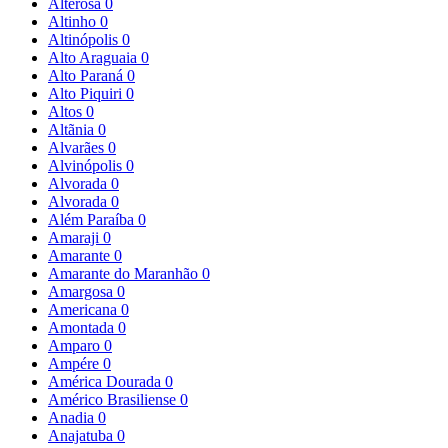
Alterosa
0
Altinho
0
Altinópolis
0
Alto Araguaia
0
Alto Paraná
0
Alto Piquiri
0
Altos
0
Altãnia
0
Alvarães
0
Alvinópolis
0
Alvorada
0
Alvorada
0
Além Paraíba
0
Amaraji
0
Amarante
0
Amarante do Maranhão
0
Amargosa
0
Americana
0
Amontada
0
Amparo
0
Ampére
0
América Dourada
0
Américo Brasiliense
0
Anadia
0
Anajatuba
0