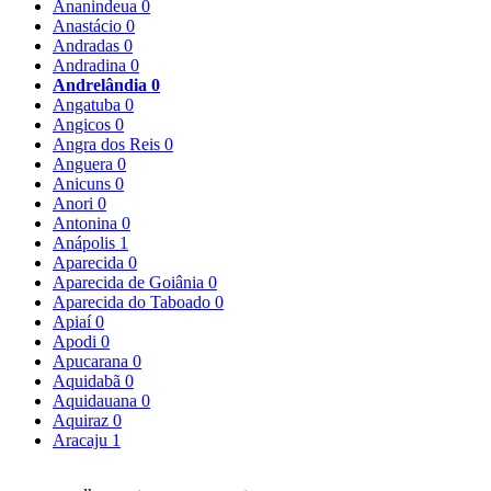
Ananindeua
0
Anastácio
0
Andradas
0
Andradina
0
Andrelândia
0
Angatuba
0
Angicos
0
Angra dos Reis
0
Anguera
0
Anicuns
0
Anori
0
Antonina
0
Anápolis
1
Aparecida
0
Aparecida de Goiânia
0
Aparecida do Taboado
0
Apiaí
0
Apodi
0
Apucarana
0
Aquidabã
0
Aquidauana
0
Aquiraz
0
Aracaju
1