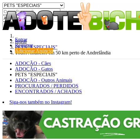
Procurar
Entrar
Brasil
Registrar
PETS "ESPECIAIS"
Adicionar Anúncio
Todos Anúncios em 50 km perto de Andrelândia
ADOÇÃO - Cães
ADOÇÃO - Gatos
PETS "ESPECIAIS"
ADOÇÃO - Outros Animais
PROCURADOS / PERDIDOS
ENCONTRADOS / ACHADOS
Siga-nos também no Instagram!