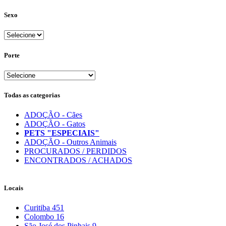
Sexo
Porte
Todas as categorias
ADOÇÃO - Cães
ADOÇÃO - Gatos
PETS "ESPECIAIS"
ADOÇÃO - Outros Animais
PROCURADOS / PERDIDOS
ENCONTRADOS / ACHADOS
Locais
Curitiba
451
Colombo
16
São José dos Pinhais
9