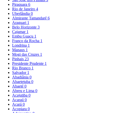
Piraquara
6
Rio de Janeiro
4
Uberlândia
0
Almirante Tamandaré
6
Araguari
1
Belo Horizonte
3
Cajamar
1
Embu Guaçu
1
Franco da Rocha
1
Londrina
1
Manaus
1
Mogi das Cruzes
1
Pinhais
23
Presidente Prudente
1
Rio Branco
1
Salvador
1
Abadiânia
0
Abaetetuba
0
Abaeté
0
Abreu e Lima
0
Acajutiba
0
Acaraú
0
Acará
0
Acopiara
0